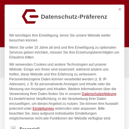
Mit die
Datenschutz-Präferenz
0
Wir benötigen Ihre Einwilligung, bevor Sie unsere Website weiter
besuchen können.
Wenn Sie unter 16 Jahre alt sind und Ihre Einwilligung zu optionalen
Suchen
Services geben möchten, müssen Sie Ihre Erziehungsberechtigten um
Start
/
Gastronomiebedarf & Gastro Geräte für Profis
/
Erlaubnis bitten.
Wassertechnik
/
Wellnes
/
Wir verwenden Cookies und andere Technologien auf unserer
spa Kneipp’sche Garnitur 1/2″ Ø 20mm 1/2″ ÜM
Website. Einige von ihnen sind essenziell, während andere uns
helfen, diese Website und Ihre Erfahrung zu verbessern.
Personenbezogene Daten können verarbeitet werden (z. B. IP-
Adressen), z. B. für personalisierte Anzeigen und Inhalte oder die
Messung von Anzeigen und Inhalten.
Weitere Informationen über die
Verwendung Ihrer Daten finden Sie in unserer
Datenschutzerklärung
.
Es besteht keine Verpflichtung, in die Verarbeitung Ihrer Daten
einzuwilligen, um dieses Angebot zu nutzen.
Sie können Ihre Auswahl
jederzeit unter
Einstellungen
widerrufen oder anpassen.
Bitte
beachten Sie, dass aufgrund individueller Einstellungen
möglicherweise nicht alle Funktionen der Website verfügbar sind.
Es folgt eine Liste der Service-Gruppen, für die eine Einwilligung
Essenziell