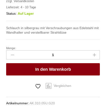
zzgl.
Versandkosten
Lieferzeit:
4 - 10 Tage
Status:
Auf Lager
Schlauch in silbergrau mit Verschraubungen aus Edelstahl mit
Wandhalter und verstellbarer Strahldüse
Menge:
spa
Kneipp'sche
Garnitur
1/2"
In den Warenkorb
Ø
20mm
1/2"
ÜM
Vergleichen
Anzahl
Artikelnummer:
AK.310.05U.G20