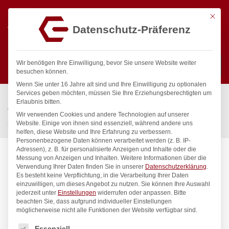
Mit die
Datenschutz-Präferenz
0
Wir benötigen Ihre Einwilligung, bevor Sie unsere Website weiter
besuchen können.
Wenn Sie unter 16 Jahre alt sind und Ihre Einwilligung zu optionalen
Suchen
Services geben möchten, müssen Sie Ihre Erziehungsberechtigten um
Start
/
Gastronomiebedarf & Gastro Geräte für Profis
/
Erlaubnis bitten.
Wassertechnik
/
Wellnes
/
Wir verwenden Cookies und andere Technologien auf unserer
spa Kneipp’sche Garnitur 1/2″ Ø 20mm 1/2″ ÜM
Website. Einige von ihnen sind essenziell, während andere uns
helfen, diese Website und Ihre Erfahrung zu verbessern.
Personenbezogene Daten können verarbeitet werden (z. B. IP-
Adressen), z. B. für personalisierte Anzeigen und Inhalte oder die
Messung von Anzeigen und Inhalten.
Weitere Informationen über die
Verwendung Ihrer Daten finden Sie in unserer
Datenschutzerklärung
.
Es besteht keine Verpflichtung, in die Verarbeitung Ihrer Daten
einzuwilligen, um dieses Angebot zu nutzen.
Sie können Ihre Auswahl
jederzeit unter
Einstellungen
widerrufen oder anpassen.
Bitte
beachten Sie, dass aufgrund individueller Einstellungen
möglicherweise nicht alle Funktionen der Website verfügbar sind.
Es folgt eine Liste der Service-Gruppen, für die eine Einwilligung
Essenziell