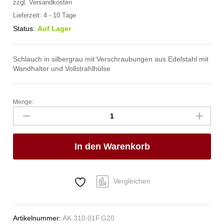
zzgl.
Versandkosten
Lieferzeit:
4 - 10 Tage
Status:
Auf Lager
Schlauch in silbergrau mit Verschraubungen aus Edelstahl mit
Wandhalter und Vollstrahlhülse
Menge:
spa
Kneipp'sche
Garnitur
1/2"
In den Warenkorb
Ø
20mm
1/2"
ÜM
Vergleichen
Anzahl
Artikelnummer:
AK.310.01F.G20