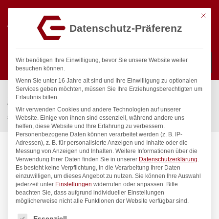
Mit die
Datenschutz-Präferenz
0
Wir benötigen Ihre Einwilligung, bevor Sie unsere Website weiter
besuchen können.
Wenn Sie unter 16 Jahre alt sind und Ihre Einwilligung zu optionalen
Suchen
Services geben möchten, müssen Sie Ihre Erziehungsberechtigten um
Start
/
Gastronomiebedarf & Gastro Geräte für Profis
/
Erlaubnis bitten.
Wassertechnik
/
Wellnes
/
Wir verwenden Cookies und andere Technologien auf unserer
spa Kneipp’sche Garnitur 1/2″ Ø 20mm 3/4″ ÜM
Website. Einige von ihnen sind essenziell, während andere uns
helfen, diese Website und Ihre Erfahrung zu verbessern.
Personenbezogene Daten können verarbeitet werden (z. B. IP-
Adressen), z. B. für personalisierte Anzeigen und Inhalte oder die
Messung von Anzeigen und Inhalten.
Weitere Informationen über die
Verwendung Ihrer Daten finden Sie in unserer
Datenschutzerklärung
.
Es besteht keine Verpflichtung, in die Verarbeitung Ihrer Daten
einzuwilligen, um dieses Angebot zu nutzen.
Sie können Ihre Auswahl
jederzeit unter
Einstellungen
widerrufen oder anpassen.
Bitte
beachten Sie, dass aufgrund individueller Einstellungen
möglicherweise nicht alle Funktionen der Website verfügbar sind.
Es folgt eine Liste der Service-Gruppen, für die eine Einwilligung
Essenziell