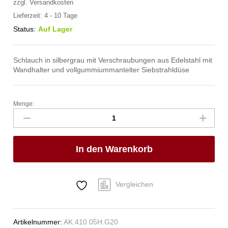
zzgl.
Versandkosten
Lieferzeit:
4 - 10 Tage
Status:
Auf Lager
Schlauch in silbergrau mit Verschraubungen aus Edelstahl mit
Wandhalter und vollgummiummantelter Siebstrahldüse
Menge:
spa
Kneipp'sche
Garnitur
1/2"
In den Warenkorb
Ø
20mm
3/4"
ÜM
Vergleichen
Anzahl
Artikelnummer:
AK.410.05H.G20