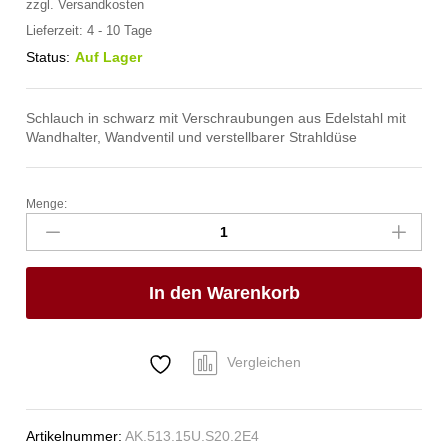
zzgl.
Versandkosten
Lieferzeit:
4 - 10 Tage
Status:
Auf Lager
Schlauch in schwarz mit Verschraubungen aus Edelstahl mit
Wandhalter, Wandventil und verstellbarer Strahldüse
Menge:
spa
Kneipp'sche
Garnitur
1/2"
In den Warenkorb
Ø
27mm
3/4"
ÜM
Vergleichen
Anzahl
Artikelnummer:
AK.513.15U.S20.2E4