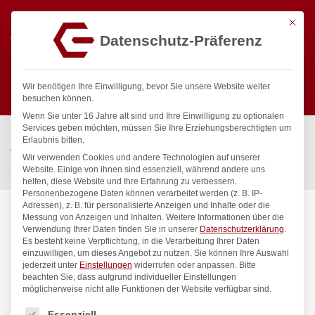
Mit die
Datenschutz-Präferenz
0
Wir benötigen Ihre Einwilligung, bevor Sie unsere Website weiter
besuchen können.
Wenn Sie unter 16 Jahre alt sind und Ihre Einwilligung zu optionalen
Suchen
Services geben möchten, müssen Sie Ihre Erziehungsberechtigten um
Start
/
Gastronomiebedarf & Gastro Geräte für Profis
/
Erlaubnis bitten.
Wassertechnik
/
Wellnes
/
Wir verwenden Cookies und andere Technologien auf unserer
spa Kneipp’sche Garnitur 1/2″ Ø 27mm 3/4″ ÜM
Website. Einige von ihnen sind essenziell, während andere uns
helfen, diese Website und Ihre Erfahrung zu verbessern.
Personenbezogene Daten können verarbeitet werden (z. B. IP-
Adressen), z. B. für personalisierte Anzeigen und Inhalte oder die
Messung von Anzeigen und Inhalten.
Weitere Informationen über die
Verwendung Ihrer Daten finden Sie in unserer
Datenschutzerklärung
.
Es besteht keine Verpflichtung, in die Verarbeitung Ihrer Daten
einzuwilligen, um dieses Angebot zu nutzen.
Sie können Ihre Auswahl
jederzeit unter
Einstellungen
widerrufen oder anpassen.
Bitte
beachten Sie, dass aufgrund individueller Einstellungen
möglicherweise nicht alle Funktionen der Website verfügbar sind.
Es folgt eine Liste der Service-Gruppen, für die eine Einwilligung
Essenziell