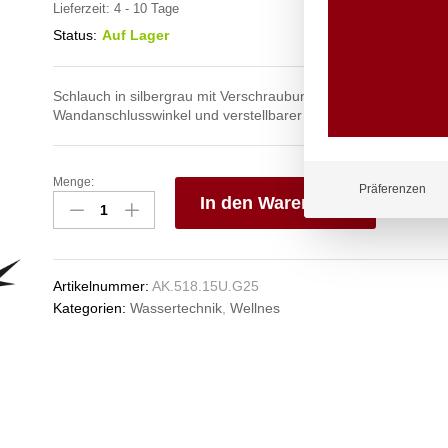
Lieferzeit:
4 - 10 Tage
Status:
Auf Lager
Schlauch in silbergrau mit Verschraubungen aus Edelstahl mit
Wandanschlusswinkel und verstellbarer Strahldüse
Menge:
spa
Präferenzen
In den Warenkorb
Kneipp'sche
Garnitur
V
1/2"
e
Ø
n
Artikelnummer:
AK.518.15U.G25
27mm
Kategorien:
Wassertechnik
,
Wellnes
3/4"
ÜM
Anzahl