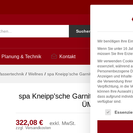
 Ø 27mm 3/4" ÜM
3
Ko
Suchen
i
Wir benötigen Ihre Ei
Wenn Sie unter 16 Jah
müssen Sie Ihre Erzie
Planung & Technik
Kontakt
Wir verwenden Cookie
essenziell, während a
Personenbezogene Date
assertechnik
/
Wellnes
/
spa Kneipp’sche Garnitur 1/2″ Ø 27mm 3/4″
Anzeigen und Inhalte
die Verwendung Ihrer 
Verpflichtung, in die 
können Ihre Auswahl j
spa Kneipp’sche Garnitur 1/2″ Ø 27
dass aufgrund individ
verfügbar sind.
ÜM
Es folgt eine Liste
Essenzie
322,08
€
exkl. MwSt.
zzgl.
Versandkosten