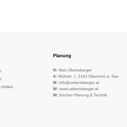
Planung
N:
Alois Übertsberger
o
A:
Mühlstr. 1, 5162 Obertrum a. See
e
M:
info@uebertsberger.at
 Artikel
W:
www.uebertsberger.at
W:
Küchen Planung & Technik