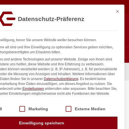
22,08
€
In den Warenkorb
exkl. MwSt.
Mit diese
Datenschutz-Präferenz
ntakt
Anmelden
nfo@gastro-consulting.at
Registrieren
0
nwilligung, bevor Sie unsere Website weiter besuchen können.
re alt sind und Ihre Einwilligung zu optionalen Services geben möchten,
hungsberechtigten um Erlaubnis bitten.
s und andere Technologien auf unserer Website. Einige von ihnen sind
ndere uns helfen, diese Website und Ihre Erfahrung zu verbessern.
n können verarbeitet werden (z. B. IP-Adressen), z. B. für personalisierte
 ÜM
 oder die Messung von Anzeigen und Inhalten.
Weitere Informationen über
Daten finden Sie in unserer
Datenschutzerklärung
.
Es besteht keine
Verarbeitung Ihrer Daten einzuwilligen, um dieses Angebot zu nutzen.
Sie
ederzeit unter
Einstellungen
widerrufen oder anpassen.
Bitte beachten Sie,
mm 3/4″
ueller Einstellungen möglicherweise nicht alle Funktionen der Website
 der Service-Gruppen, für die eine Einwilligung erteilt werden kann. Di
ll
Marketing
Externe Medien
inkl. / exkl. MwSt.
Einwilligung speichern