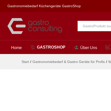
spa Kneipp'sche Garnitur 1/2"
Gastronomiebedarf Küchengeräte GastroShop
Beschreibung
Alle
GASTROSHOP
Home
Über Uns
Start
/
Gastronomiebedarf & Gastro Geräte für Profis
/
W