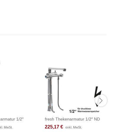
armatur 1/2″
fresh Thekenarmatur 1/2″ ND
fresh Th
225,17
225,17
€
€
180,50
180,50
kl. MwSt.
kl. MwSt.
exkl. MwSt.
exkl. MwSt.