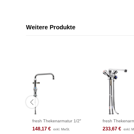
Weitere Produkte
fresh Thekenarmatur 1/2″
fresh Thekenarm
148,17
148,17
€
€
233,67
233,67
€
€
exkl. MwSt.
exkl. MwSt.
exkl. 
exkl. 