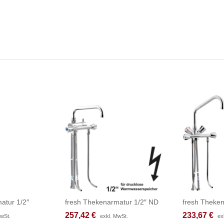
atur 1/2″
fresh Thekenarmatur 1/2″ ND
fresh Theken
257,42
257,42
€
€
233,67
233,67
€
€
MwSt.
MwSt.
exkl. MwSt.
exkl. MwSt.
ex
ex