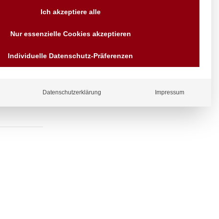
Versand AT & DE weitere auf
Ich akzeptiere alle
Anfragen
Wir sind seit über 40 Jahren
Nur essenzielle Cookies akzeptieren
für Sie da
 Wandhalter,
Bezahlen Sie mit
Individuelle Datenschutz-Präferenzen
Vorrauskasse Paypal,
Kreditkarte, Direkt
Banküberweisung, Sofort,
EPS oder GiroPay
Datenschutzerklärung
Impressum
ergl
iche