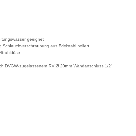
Leitungswasser geeignet
chlauchverschraubung aus Edelstahl poliert
 Strahldüse
durch DVGW-zugelassenem RV Ø 20mm Wandanschluss 1/2″