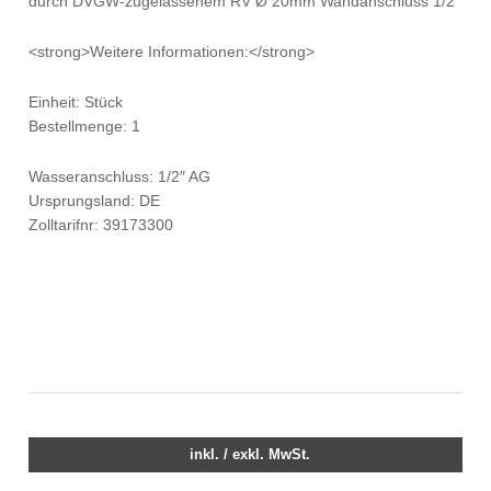
durch DVGW-zugelassenem RV Ø 20mm Wandanschluss 1/2″
<strong>Weitere Informationen:</strong>
Einheit: Stück
Bestellmenge: 1
Wasseranschluss: 1/2″ AG
Ursprungsland: DE
Zolltarifnr: 39173300
inkl. / exkl. MwSt.