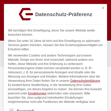
Mit die
Datenschutz-Präferenz
0
Wir benötigen Ihre Einwilligung, bevor Sie unsere Website weiter
besuchen können.
Wenn Sie unter 16 Jahre alt sind und Ihre Einwilligung zu optionalen
Suchen
Services geben möchten, müssen Sie Ihre Erziehungsberechtigten um
Start
/
Gastronomiebedarf & Gastro Geräte für Profis
/
Erlaubnis bitten.
Wassertechnik
/
Wellnes
/
Wir verwenden Cookies und andere Technologien auf unserer
spa Kneipp’sche Garnitur 1/2″ Ø 27mm 3/4″ ÜM
Website. Einige von ihnen sind essenziell, während andere uns
helfen, diese Website und Ihre Erfahrung zu verbessern.
Personenbezogene Daten können verarbeitet werden (z. B. IP-
Adressen), z. B. für personalisierte Anzeigen und Inhalte oder die
Messung von Anzeigen und Inhalten.
Weitere Informationen über die
Verwendung Ihrer Daten finden Sie in unserer
Datenschutzerklärung
.
Es besteht keine Verpflichtung, in die Verarbeitung Ihrer Daten
einzuwilligen, um dieses Angebot zu nutzen.
Sie können Ihre Auswahl
jederzeit unter
Einstellungen
widerrufen oder anpassen.
Bitte
beachten Sie, dass aufgrund individueller Einstellungen
möglicherweise nicht alle Funktionen der Website verfügbar sind.
Es folgt eine Liste der Service-Gruppen, für die eine Einwilligung
Essenziell