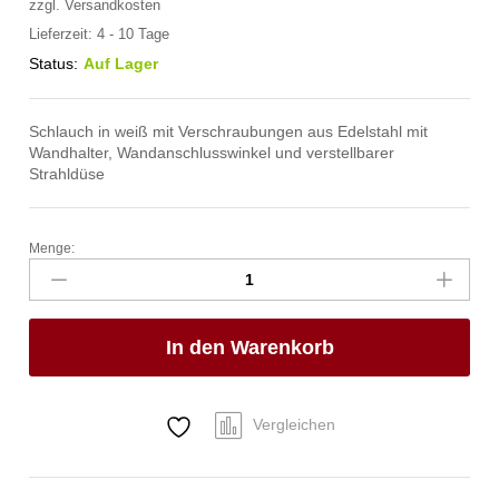
zzgl.
Versandkosten
Lieferzeit:
4 - 10 Tage
Status:
Auf Lager
Schlauch in weiß mit Verschraubungen aus Edelstahl mit
Wandhalter, Wandanschlusswinkel und verstellbarer
Strahldüse
Menge:
spa
Kneipp'sche
Garnitur
1/2"
In den Warenkorb
Ø
27mm
3/4"
ÜM
Vergleichen
Anzahl