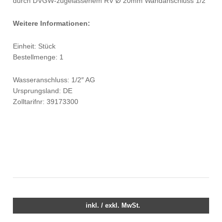
durch DVGW-zugelassenem RV Ø 20mm Wandanschluss 1/2″
Weitere Informationen:
Einheit: Stück
Bestellmenge: 1
Wasseranschluss: 1/2″ AG
Ursprungsland: DE
Zolltarifnr: 39173300
inkl. / exkl. MwSt.