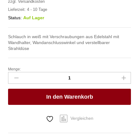
zzgl.
Versandkosten
Lieferzeit:
4 - 10 Tage
Status:
Auf Lager
Schlauch in weiß mit Verschraubungen aus Edelstahl mit
Wandhalter, Wandanschlusswinkel und verstellbarer
Strahldüse
Menge:
spa
Kneipp'sche
Garnitur
1/2"
In den Warenkorb
Ø
27mm
3/4"
ÜM
Vergleichen
Anzahl