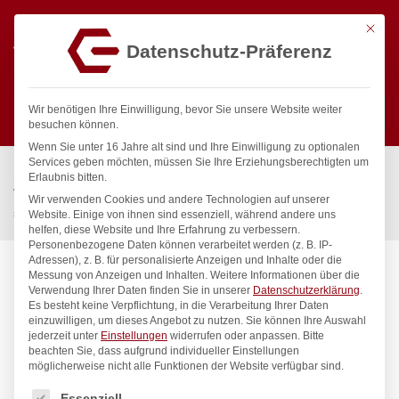
Mit die
Datenschutz-Präferenz
0
Wir benötigen Ihre Einwilligung, bevor Sie unsere Website weiter
besuchen können.
Wenn Sie unter 16 Jahre alt sind und Ihre Einwilligung zu optionalen
Suchen
Services geben möchten, müssen Sie Ihre Erziehungsberechtigten um
Start
/
Gastronomiebedarf & Gastro Geräte für Profis
/
Erlaubnis bitten.
Wassertechnik
/
Wellnes
/
Wir verwenden Cookies und andere Technologien auf unserer
spa Kneipp’sche Garnitur 1/2″ Ø 27mm 3/4″ ÜM
Website. Einige von ihnen sind essenziell, während andere uns
helfen, diese Website und Ihre Erfahrung zu verbessern.
Personenbezogene Daten können verarbeitet werden (z. B. IP-
Adressen), z. B. für personalisierte Anzeigen und Inhalte oder die
Messung von Anzeigen und Inhalten.
Weitere Informationen über die
Verwendung Ihrer Daten finden Sie in unserer
Datenschutzerklärung
.
Es besteht keine Verpflichtung, in die Verarbeitung Ihrer Daten
einzuwilligen, um dieses Angebot zu nutzen.
Sie können Ihre Auswahl
jederzeit unter
Einstellungen
widerrufen oder anpassen.
Bitte
beachten Sie, dass aufgrund individueller Einstellungen
möglicherweise nicht alle Funktionen der Website verfügbar sind.
Es folgt eine Liste der Service-Gruppen, für die eine Einwilligung
Essenziell