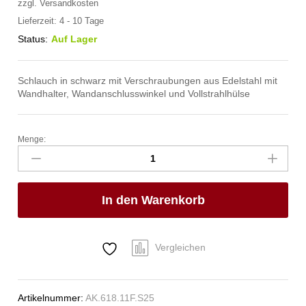
zzgl.
Versandkosten
Lieferzeit:
4 - 10 Tage
Status:
Auf Lager
Schlauch in schwarz mit Verschraubungen aus Edelstahl mit
Wandhalter, Wandanschlusswinkel und Vollstrahlhülse
Menge:
spa
Kneipp'sche
Garnitur
3/4"
In den Warenkorb
Ø
27mm
3/4"
ÜM
Vergleichen
Anzahl
Artikelnummer:
AK.618.11F.S25