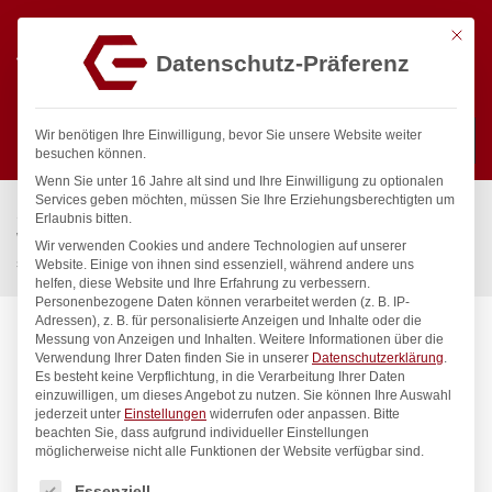
Mit die
Datenschutz-Präferenz
0
Wir benötigen Ihre Einwilligung, bevor Sie unsere Website weiter
besuchen können.
Wenn Sie unter 16 Jahre alt sind und Ihre Einwilligung zu optionalen
Suchen
Services geben möchten, müssen Sie Ihre Erziehungsberechtigten um
Start
/
Gastronomiebedarf & Gastro Geräte für Profis
/
Erlaubnis bitten.
Wassertechnik
/
Wellnes
/
Wir verwenden Cookies und andere Technologien auf unserer
spa Kneipp’sche Garnitur 3/4″ Ø 27mm 3/4″ ÜM
Website. Einige von ihnen sind essenziell, während andere uns
helfen, diese Website und Ihre Erfahrung zu verbessern.
Personenbezogene Daten können verarbeitet werden (z. B. IP-
Adressen), z. B. für personalisierte Anzeigen und Inhalte oder die
Messung von Anzeigen und Inhalten.
Weitere Informationen über die
Verwendung Ihrer Daten finden Sie in unserer
Datenschutzerklärung
.
Es besteht keine Verpflichtung, in die Verarbeitung Ihrer Daten
einzuwilligen, um dieses Angebot zu nutzen.
Sie können Ihre Auswahl
jederzeit unter
Einstellungen
widerrufen oder anpassen.
Bitte
beachten Sie, dass aufgrund individueller Einstellungen
möglicherweise nicht alle Funktionen der Website verfügbar sind.
Es folgt eine Liste der Service-Gruppen, für die eine Einwilligung
Essenziell