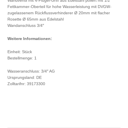
Wandventil mit 4-Flügel-Griff aus Edelstahl poliert mit 1/2″
Fettkammer-Oberteil für hohe Wasserleistung mit DVGW-
zugelassenem Rückflussverhinderer Ø 20mm mit flacher
Rosette Ø 65mm aus Edelstahl
Wandanschluss 3/4″
Weitere Informationen:
Einheit: Stück
Bestellmenge: 1
Wasseranschluss: 3/4″ AG
Ursprungsland: DE
Zolltarifnr: 39173300