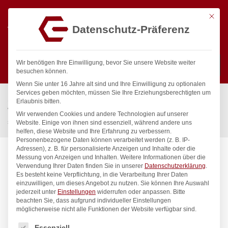
Mit die
Datenschutz-Präferenz
0
Wir benötigen Ihre Einwilligung, bevor Sie unsere Website weiter
besuchen können.
Wenn Sie unter 16 Jahre alt sind und Ihre Einwilligung zu optionalen
Suchen
Services geben möchten, müssen Sie Ihre Erziehungsberechtigten um
Start
/
Gastronomiebedarf & Gastro Geräte für Profis
/
Erlaubnis bitten.
Wassertechnik
/
Wellnes
/
Wir verwenden Cookies und andere Technologien auf unserer
spa Kneipp’sche Garnitur 3/4″ Ø 27mm 3/4″ ÜM
Website. Einige von ihnen sind essenziell, während andere uns
helfen, diese Website und Ihre Erfahrung zu verbessern.
Personenbezogene Daten können verarbeitet werden (z. B. IP-
Adressen), z. B. für personalisierte Anzeigen und Inhalte oder die
Messung von Anzeigen und Inhalten.
Weitere Informationen über die
Verwendung Ihrer Daten finden Sie in unserer
Datenschutzerklärung
.
Es besteht keine Verpflichtung, in die Verarbeitung Ihrer Daten
einzuwilligen, um dieses Angebot zu nutzen.
Sie können Ihre Auswahl
jederzeit unter
Einstellungen
widerrufen oder anpassen.
Bitte
beachten Sie, dass aufgrund individueller Einstellungen
möglicherweise nicht alle Funktionen der Website verfügbar sind.
Es folgt eine Liste der Service-Gruppen, für die eine Einwilligung
Essenziell