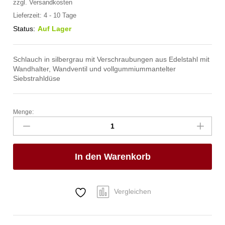
zzgl.
Versandkosten
Lieferzeit:
4 - 10 Tage
Status:
Auf Lager
Schlauch in silbergrau mit Verschraubungen aus Edelstahl mit
Wandhalter, Wandventil und vollgummiummantelter
Siebstrahldüse
Menge:
spa
Kneipp'sche
Garnitur
3/4"
In den Warenkorb
Ø
27mm
3/4"
ÜM
Vergleichen
Anzahl