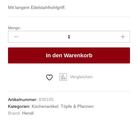
Mit langem Edelstahlhohlgriff.
Menge:
Stielkasserolle
-
ohne
Deckel,
In den Warenkorb
HENDI,
Kitchen
Line,
1,5L,
Vergleichen
⌀160x(H)75mm
Anzahl
Artikelnummer:
838105
Kategorien:
Küchenartikel
,
Töpfe & Pfannen
Brand:
Hendi