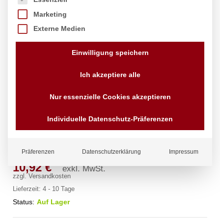
Marketing
Externe Medien
Einwilligung speichern
Ich akzeptiere alle
Stielkasserolle – ohne Deckel,
Nur essenzielle Cookies akzeptieren
HENDI, Kitchen Line, 1,5L,
Individuelle Datenschutz-Präferenzen
⌀160x(H)75mm
Marke:
Hendi
Präferenzen
Datenschutzerklärung
Impressum
10,92
€
exkl. MwSt.
zzgl.
Versandkosten
Lieferzeit:
4 - 10 Tage
Status:
Auf Lager