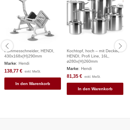
Pommesschneider, HENDI,
Kochtopf, hoch – mit Deckel,
430x168x(H)290mm
HENDI, Profi Line, 16L,
⌀280x(H)260mm
Marke:
Hendi
Marke:
Hendi
138,77
€
exkl. MwSt.
81,35
€
exkl. MwSt.
In den Warenkorb
In den Warenkorb