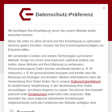
Mit die
Datenschutz-Präferenz
0
Wir benötigen Ihre Einwilligung, bevor Sie unsere Website weiter
besuchen können.
Wenn Sie unter 16 Jahre alt sind und Ihre Einwilligung zu optionalen
Suchen
Services geben möchten, müssen Sie Ihre Erziehungsberechtigten um
Start
/
Gastronomiebedarf & Gastro Geräte für Profis
/
Erlaubnis bitten.
Küchenartikel
/
Töpfe & Pfannen
/
Wir verwenden Cookies und andere Technologien auf unserer
Stielkasserolle – ohne Deckel, HENDI, Kitchen Line, 1,5L,
Website. Einige von ihnen sind essenziell, während andere uns
helfen, diese Website und Ihre Erfahrung zu verbessern.
⌀160x(H)75mm
Personenbezogene Daten können verarbeitet werden (z. B. IP-
Adressen), z. B. für personalisierte Anzeigen und Inhalte oder die
Messung von Anzeigen und Inhalten.
Weitere Informationen über die
Verwendung Ihrer Daten finden Sie in unserer
Datenschutzerklärung
.
Es besteht keine Verpflichtung, in die Verarbeitung Ihrer Daten
einzuwilligen, um dieses Angebot zu nutzen.
Sie können Ihre Auswahl
jederzeit unter
Einstellungen
widerrufen oder anpassen.
Bitte
beachten Sie, dass aufgrund individueller Einstellungen
möglicherweise nicht alle Funktionen der Website verfügbar sind.
Es folgt eine Liste der Service-Gruppen, für die eine Einwilligung
Essenziell