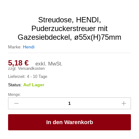
Streudose, HENDI,
Puderzuckerstreuer mit
Gazesiebdeckel, ø55x(H)75mm
Marke:
Hendi
5,18
€
exkl. MwSt.
zzgl.
Versandkosten
Lieferzeit:
4 - 10 Tage
Status:
Auf Lager
Menge:
Streudose,
HENDI,
Puderzuckerstreuer
mit
In den Warenkorb
Gazesiebdeckel,
ø55x(H)75mm
Anzahl