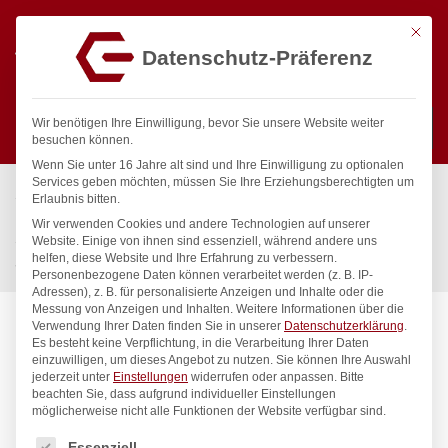
Mit die
Datenschutz-Präferenz
0
Wir benötigen Ihre Einwilligung, bevor Sie unsere Website weiter
besuchen können.
Wenn Sie unter 16 Jahre alt sind und Ihre Einwilligung zu optionalen
Suchen
Services geben möchten, müssen Sie Ihre Erziehungsberechtigten um
Start
/
Gastronomiebedarf & Gastro Geräte für Profis
/
Erlaubnis bitten.
Präsentation
/
Tischgeschirr
/
Wir verwenden Cookies und andere Technologien auf unserer
Streudose, HENDI, Puderzuckerstreuer mit Gazesiebdeckel,
Website. Einige von ihnen sind essenziell, während andere uns
helfen, diese Website und Ihre Erfahrung zu verbessern.
ø55x(H)75mm
Personenbezogene Daten können verarbeitet werden (z. B. IP-
Adressen), z. B. für personalisierte Anzeigen und Inhalte oder die
Messung von Anzeigen und Inhalten.
Weitere Informationen über die
Verwendung Ihrer Daten finden Sie in unserer
Datenschutzerklärung
.
Es besteht keine Verpflichtung, in die Verarbeitung Ihrer Daten
einzuwilligen, um dieses Angebot zu nutzen.
Sie können Ihre Auswahl
jederzeit unter
Einstellungen
widerrufen oder anpassen.
Bitte
beachten Sie, dass aufgrund individueller Einstellungen
möglicherweise nicht alle Funktionen der Website verfügbar sind.
Es folgt eine Liste der Service-Gruppen, für die eine Einwilligung
Essenziell