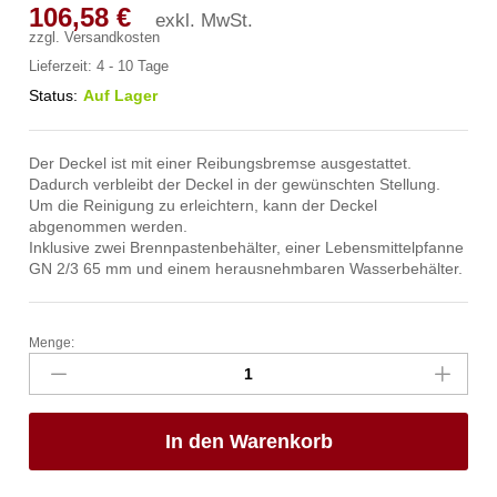
106,58
€
exkl. MwSt.
zzgl.
Versandkosten
Lieferzeit:
4 - 10 Tage
Status:
Auf Lager
Der Deckel ist mit einer Reibungsbremse ausgestattet.
Dadurch verbleibt der Deckel in der gewünschten Stellung.
Um die Reinigung zu erleichtern, kann der Deckel
abgenommen werden.
Inklusive zwei Brennpastenbehälter, einer Lebensmittelpfanne
GN 2/3 65 mm und einem herausnehmbaren Wasserbehälter.
Menge:
Chafing
Dish
GN
2/3,
In den Warenkorb
satiniert,
HENDI,
Profi