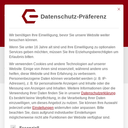
Mit die
Datenschutz-Präferenz
0
Wir benötigen Ihre Einwilligung, bevor Sie unsere Website weiter
besuchen können.
Wenn Sie unter 16 Jahre alt sind und Ihre Einwilligung zu optionalen
Suchen
Services geben möchten, müssen Sie Ihre Erziehungsberechtigten um
Start
/
Gastronomiebedarf & Gastro Geräte für Profis
/
Erlaubnis bitten.
Präsentation
/
Buffet-Präsentation
/
Wir verwenden Cookies und andere Technologien auf unserer
Chafing Dish GN 2/3, satiniert, HENDI, Profi Line, 6L,
Website. Einige von ihnen sind essenziell, während andere uns
helfen, diese Website und Ihre Erfahrung zu verbessern.
395x430x(H)290mm
Personenbezogene Daten können verarbeitet werden (z. B. IP-
Adressen), z. B. für personalisierte Anzeigen und Inhalte oder die
Messung von Anzeigen und Inhalten.
Weitere Informationen über die
Verwendung Ihrer Daten finden Sie in unserer
Datenschutzerklärung
.
Es besteht keine Verpflichtung, in die Verarbeitung Ihrer Daten
einzuwilligen, um dieses Angebot zu nutzen.
Sie können Ihre Auswahl
jederzeit unter
Einstellungen
widerrufen oder anpassen.
Bitte
beachten Sie, dass aufgrund individueller Einstellungen
möglicherweise nicht alle Funktionen der Website verfügbar sind.
Es folgt eine Liste der Service-Gruppen, für die eine Einwilligung
Essenziell