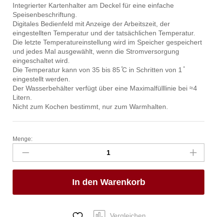
Integrierter Kartenhalter am Deckel für eine einfache
Speisenbeschriftung.
Digitales Bedienfeld mit Anzeige der Arbeitszeit, der
eingestellten Temperatur und der tatsächlichen Temperatur.
Die letzte Temperatureinstellung wird im Speicher gespeichert
und jedes Mal ausgewählt, wenn die Stromversorgung
eingeschaltet wird.
Die Temperatur kann von 35 bis 85 ̊C in Schritten von 1 ̊
eingestellt werden.
Der Wasserbehälter verfügt über eine Maximalfülllinie bei ≈4
Litern.
Nicht zum Kochen bestimmt, nur zum Warmhalten.
Menge:
Chafing
Dish
HENDI
UNIQ,
In den Warenkorb
HENDI,
Weiß,
220-
240V/700W,
Vergleichen