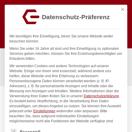
Mit die
Datenschutz-Präferenz
0
Wir benötigen Ihre Einwilligung, bevor Sie unsere Website weiter
besuchen können.
Wenn Sie unter 16 Jahre alt sind und Ihre Einwilligung zu optionalen
Suchen
Services geben möchten, müssen Sie Ihre Erziehungsberechtigten um
Start
/
Gastronomiebedarf & Gastro Geräte für Profis
/
Erlaubnis bitten.
Präsentation
/
Buffet-Präsentation
/
Wir verwenden Cookies und andere Technologien auf unserer
Chafing Dish HENDI UNIQ, HENDI, Weiß, 220-240V/700W,
Website. Einige von ihnen sind essenziell, während andere uns
helfen, diese Website und Ihre Erfahrung zu verbessern.
607x402x(H)245mm
Personenbezogene Daten können verarbeitet werden (z. B. IP-
Adressen), z. B. für personalisierte Anzeigen und Inhalte oder die
Messung von Anzeigen und Inhalten.
Weitere Informationen über die
Verwendung Ihrer Daten finden Sie in unserer
Datenschutzerklärung
.
Es besteht keine Verpflichtung, in die Verarbeitung Ihrer Daten
einzuwilligen, um dieses Angebot zu nutzen.
Sie können Ihre Auswahl
jederzeit unter
Einstellungen
widerrufen oder anpassen.
Bitte
beachten Sie, dass aufgrund individueller Einstellungen
möglicherweise nicht alle Funktionen der Website verfügbar sind.
Es folgt eine Liste der Service-Gruppen, für die eine Einwilligung
Essenziell