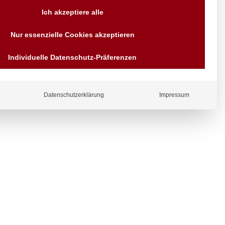
Versand AT & DE weitere auf
Ich akzeptiere alle
Anfragen
Wir sind seit über 40 Jahren
Nur essenzielle Cookies akzeptieren
für Sie da
Bezahlen Sie mit
Individuelle Datenschutz-Präferenzen
Vorrauskasse Paypal,
Kreditkarte, Direkt
ergl
Banküberweisung, Sofort,
iche
EPS oder GiroPay
Datenschutzerklärung
Impressum