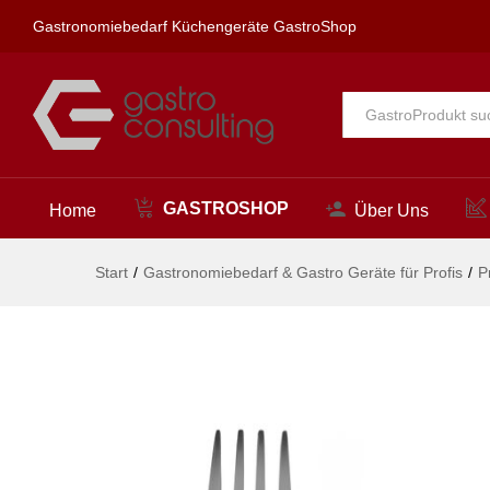
Tafelgabel - 6 Stk., HENDI, Prof
Gastronomiebedarf Küchengeräte GastroShop
Beschreibung
Alle
GASTROSHOP
Home
Über Uns
Start
/
Gastronomiebedarf & Gastro Geräte für Profis
/
P