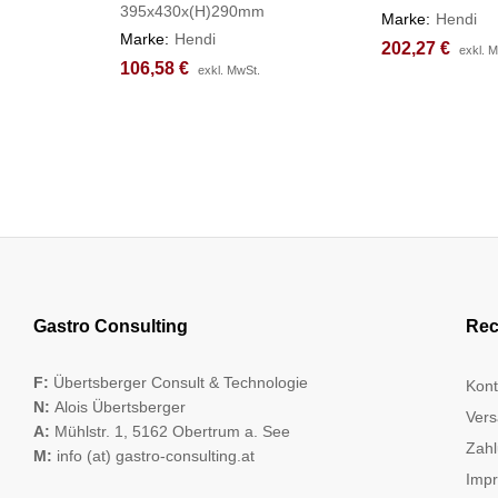
395x430x(H)290mm
Marke:
Hendi
Marke:
Hendi
202,27
202,27
€
€
exkl. 
exkl. 
106,58
106,58
€
€
exkl. MwSt.
exkl. MwSt.
Gastro Consulting
Rec
F:
Übertsberger Consult & Technologie
Kont
N:
Alois Übertsberger
Vers
A:
Mühlstr. 1, 5162 Obertrum a. See
Zahl
M:
info (at) gastro-consulting.at
Imp