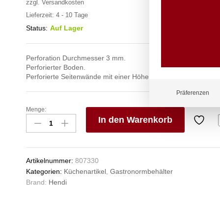
zzgl.
Versandkosten
Lieferzeit:
4 - 10 Tage
Status:
Auf Lager
Perforation Durchmesser 3 mm.
Perforierter Boden.
Perforierte Seitenwände mit einer Höhe von 100 mm oder höh
Präferenzen
Menge:
Behälter
In den Warenkorb
GN
1/2
V
perforiert,
e
HENDI,
n
Artikelnummer:
807330
Kitchen
Kategorien:
Küchenartikel
,
Gastronormbehälter
Line,
Brand:
Hendi
GN
1/2,
6,5L,
(H)100mm