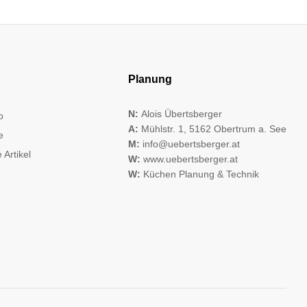
Planung
N:
Alois Übertsberger
o
A:
Mühlstr. 1, 5162 Obertrum a. See
e
M:
info@uebertsberger.at
 Artikel
W:
www.uebertsberger.at
W:
Küchen Planung & Technik