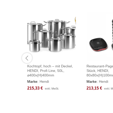
Kochtopf, hoch – mit Deckel,
Restaurant-Page
HENDI, Profi Line, 50L,
Stück, HENDI,
⌀400x(H)400mm
80x80x(H)100
Marke:
Hendi
Marke:
Hendi
215,33
215,33
€
€
213,15
213,15
€
€
exkl. MwSt.
exkl. MwSt.
exkl. 
exkl. 