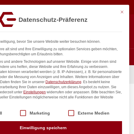
11,44
€
In den Warenkorb
exkl. MwSt.
Mit diese
Datenschutz-Präferenz
ntakt
Anmelden
nfo@gastro-consulting.at
Registrieren
0
nwilligung, bevor Sie unsere Website weiter besuchen können.
re alt sind und Ihre Einwilligung zu optionalen Services geben möchten,
hungsberechtigten um Erlaubnis bitten.
s und andere Technologien auf unserer Website. Einige von ihnen sind
ndere uns helfen, diese Website und Ihre Erfahrung zu verbessern.
n können verarbeitet werden (z. B. IP-Adressen), z. B. für personalisierte
, Kitchen Line, GN 1/2, 6,5L, (H)100mm
 oder die Messung von Anzeigen und Inhalten.
Weitere Informationen über
Daten finden Sie in unserer
Datenschutzerklärung
.
Es besteht keine
Verarbeitung Ihrer Daten einzuwilligen, um dieses Angebot zu nutzen.
Sie
ederzeit unter
Einstellungen
widerrufen oder anpassen.
Bitte beachten Sie,
Kitchen
ueller Einstellungen möglicherweise nicht alle Funktionen der Website
m
 der Service-Gruppen, für die eine Einwilligung erteilt werden kann. Di
ll
Marketing
Externe Medien
inkl. / exkl. MwSt.
Einwilligung speichern