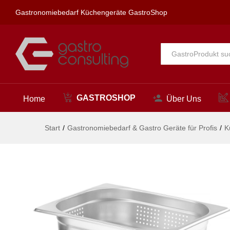
Behälter GN 1/2 perforiert, HE
Gastronomiebedarf Küchengeräte GastroShop
Beschreibung
Alle
GASTROSHOP
Home
Über Uns
Start
/
Gastronomiebedarf & Gastro Geräte für Profis
/
K