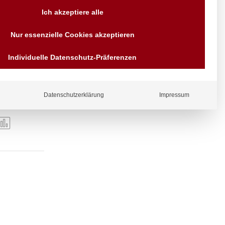
Versand AT & DE weitere auf
Ich akzeptiere alle
Anfragen
Wir sind seit über 40 Jahren
Nur essenzielle Cookies akzeptieren
für Sie da
Bezahlen Sie mit
Individuelle Datenschutz-Präferenzen
Vorrauskasse Paypal,
Kreditkarte, Direkt
Banküberweisung, Sofort,
er.
EPS oder GiroPay
Datenschutzerklärung
Impressum
ergl
iche