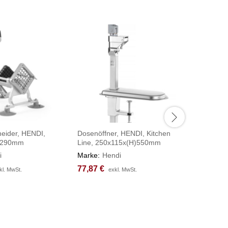
ider, HENDI,
Dosenöffner, HENDI, Kitchen
Gastronor
)290mm
Line, 250x115x(H)550mm
HENDI, Pr
58L, (H
i
Marke:
Hendi
Marke:
H
77,87
77,87
€
€
kl. MwSt.
kl. MwSt.
exkl. MwSt.
exkl. MwSt.
112,67
112,67
€
€