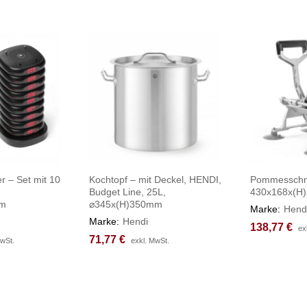
r – Set mit 10
Kochtopf – mit Deckel, HENDI,
Pommesschne
Budget Line, 25L,
430x168x(H
mm
⌀345x(H)350mm
Marke:
Hend
Marke:
Hendi
138,77
138,77
€
€
ex
ex
71,77
71,77
€
€
MwSt.
MwSt.
exkl. MwSt.
exkl. MwSt.