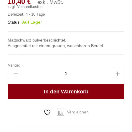
10,40
€
exkl. MwSt.
zzgl.
Versandkosten
Lieferzeit:
4 - 10 Tage
Status:
Auf Lager
Mattschwarz pulverbeschichtet.
Ausgestattet mit einem grauen, waschbaren Beutel.
Menge:
Brotkorb
mit
Beutel,
HENDI,
In den Warenkorb
oval,
250x160x(H)75mm
Anzahl
Vergleichen