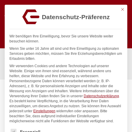
Mit die
Datenschutz-Präferenz
0
Wir benötigen Ihre Einwilligung, bevor Sie unsere Website weiter
besuchen können.
Wenn Sie unter 16 Jahre alt sind und Ihre Einwilligung zu optionalen
Suchen
Services geben möchten, müssen Sie Ihre Erziehungsberechtigten um
Start
/
Gastronomiebedarf & Gastro Geräte für Profis
/
Erlaubnis bitten.
Präsentation
/
Buffet-Präsentation
/
Wir verwenden Cookies und andere Technologien auf unserer
Brotkorb mit Beutel, HENDI, oval, 250x160x(H)75mm
Website. Einige von ihnen sind essenziell, während andere uns
helfen, diese Website und Ihre Erfahrung zu verbessern.
Personenbezogene Daten können verarbeitet werden (z. B. IP-
Adressen), z. B. für personalisierte Anzeigen und Inhalte oder die
Messung von Anzeigen und Inhalten.
Weitere Informationen über die
Verwendung Ihrer Daten finden Sie in unserer
Datenschutzerklärung
.
Es besteht keine Verpflichtung, in die Verarbeitung Ihrer Daten
einzuwilligen, um dieses Angebot zu nutzen.
Sie können Ihre Auswahl
jederzeit unter
Einstellungen
widerrufen oder anpassen.
Bitte
beachten Sie, dass aufgrund individueller Einstellungen
möglicherweise nicht alle Funktionen der Website verfügbar sind.
Es folgt eine Liste der Service-Gruppen, für die eine Einwilligung
Essenziell