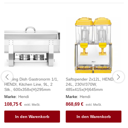
Chafing Dish Gastronorm 1/1,
Saftspender 2x12L, HENDI,
HENDI, Kitchen Line, 9L, 2
24L, 230V/370W,
Stk., 600x358x(H)295mm
485x415x(H)645mm
Marke:
Hendi
Marke:
Hendi
108,75
€
868,69
€
exkl. MwSt.
exkl. MwSt.
In den Warenkorb
In den Warenkorb