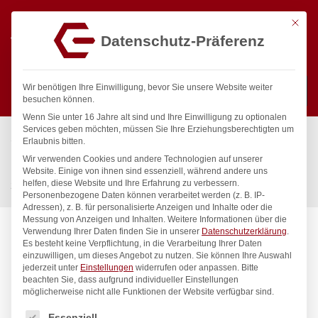
Mit die
Datenschutz-Präferenz
0
Wir benötigen Ihre Einwilligung, bevor Sie unsere Website weiter
besuchen können.
Wenn Sie unter 16 Jahre alt sind und Ihre Einwilligung zu optionalen
Suchen
Services geben möchten, müssen Sie Ihre Erziehungsberechtigten um
Start
/
Gastronomiebedarf & Gastro Geräte für Profis
/
Erlaubnis bitten.
Präsentation
/
Tischgeschirr
/
Wir verwenden Cookies und andere Technologien auf unserer
Einschlagpapier, fettdicht – 500 Stk., HENDI, Weiß, 500 Stk.,
Website. Einige von ihnen sind essenziell, während andere uns
helfen, diese Website und Ihre Erfahrung zu verbessern.
263x380mm
Personenbezogene Daten können verarbeitet werden (z. B. IP-
Adressen), z. B. für personalisierte Anzeigen und Inhalte oder die
Messung von Anzeigen und Inhalten.
Weitere Informationen über die
Verwendung Ihrer Daten finden Sie in unserer
Datenschutzerklärung
.
Es besteht keine Verpflichtung, in die Verarbeitung Ihrer Daten
einzuwilligen, um dieses Angebot zu nutzen.
Sie können Ihre Auswahl
jederzeit unter
Einstellungen
widerrufen oder anpassen.
Bitte
beachten Sie, dass aufgrund individueller Einstellungen
möglicherweise nicht alle Funktionen der Website verfügbar sind.
Es folgt eine Liste der Service-Gruppen, für die eine Einwilligung
Essenziell