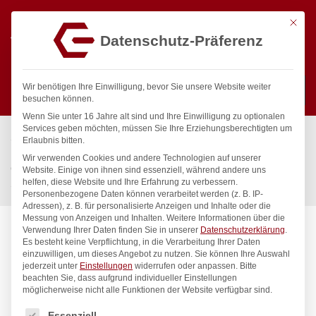
Mit die
Datenschutz-Präferenz
0
Wir benötigen Ihre Einwilligung, bevor Sie unsere Website weiter
besuchen können.
Wenn Sie unter 16 Jahre alt sind und Ihre Einwilligung zu optionalen
Suchen
Services geben möchten, müssen Sie Ihre Erziehungsberechtigten um
Start
/
Gastronomiebedarf & Gastro Geräte für Profis
/
Erlaubnis bitten.
Küchenartikel
/
Gastronormbehälter
/
Wir verwenden Cookies und andere Technologien auf unserer
Gastronorm-Behälter 1/2, HENDI, Profi Line, GN 1/2, 4L,
Website. Einige von ihnen sind essenziell, während andere uns
helfen, diese Website und Ihre Erfahrung zu verbessern.
Schwarz, 325x265x(H)65mm
Personenbezogene Daten können verarbeitet werden (z. B. IP-
Adressen), z. B. für personalisierte Anzeigen und Inhalte oder die
Messung von Anzeigen und Inhalten.
Weitere Informationen über die
Verwendung Ihrer Daten finden Sie in unserer
Datenschutzerklärung
.
Es besteht keine Verpflichtung, in die Verarbeitung Ihrer Daten
einzuwilligen, um dieses Angebot zu nutzen.
Sie können Ihre Auswahl
jederzeit unter
Einstellungen
widerrufen oder anpassen.
Bitte
beachten Sie, dass aufgrund individueller Einstellungen
möglicherweise nicht alle Funktionen der Website verfügbar sind.
Es folgt eine Liste der Service-Gruppen, für die eine Einwilligung
Essenziell