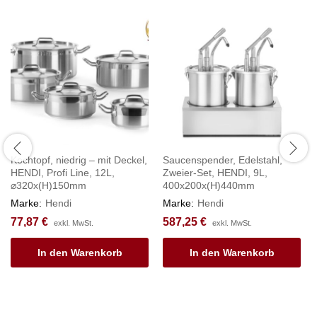
Kochtopf, niedrig – mit Deckel,
Saucenspender, Edelstahl,
HENDI, Profi Line, 12L,
Zweier-Set, HENDI, 9L,
⌀320x(H)150mm
400x200x(H)440mm
Marke:
Hendi
Marke:
Hendi
77,87
€
587,25
€
exkl. MwSt.
exkl. MwSt.
In den Warenkorb
In den Warenkorb