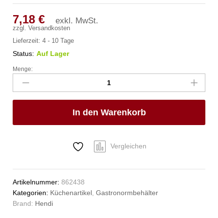
7,18
€
exkl. MwSt.
zzgl.
Versandkosten
Lieferzeit:
4 - 10 Tage
Status:
Auf Lager
Menge:
Gastronorm-
Behälter
1/2,
HENDI,
In den Warenkorb
Profi
Line,
GN
1/2,
Vergleichen
4L,
Schwarz,
325x265x(H)65mm
Artikelnummer:
862438
Anzahl
Kategorien:
Küchenartikel
,
Gastronormbehälter
Brand:
Hendi