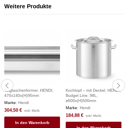
Weitere Produkte
Teigtaschenformer, HENDI,
Kochtopf – mit Deckel, HENDI,
470x140x(H)95mm
Budget Line, 98L,
⌀500x(H)500mm
Marke:
Hendi
Marke:
Hendi
304,50
€
exkl. MwSt.
184,88
€
exkl. MwSt.
In den Warenkorb
In den Warenkorb