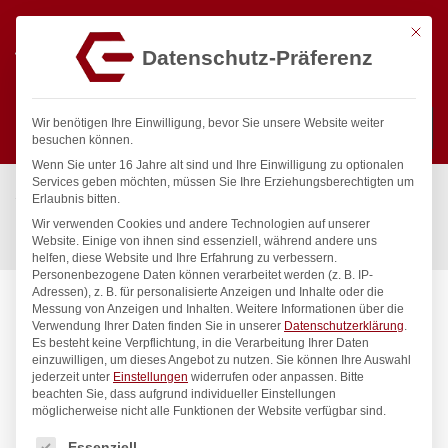
Mit die
Datenschutz-Präferenz
0
Wir benötigen Ihre Einwilligung, bevor Sie unsere Website weiter
besuchen können.
Wenn Sie unter 16 Jahre alt sind und Ihre Einwilligung zu optionalen
Suchen
Services geben möchten, müssen Sie Ihre Erziehungsberechtigten um
Start
/
Gastronomiebedarf & Gastro Geräte für Profis
/
Erlaubnis bitten.
Küchenartikel
/
Töpfe & Pfannen
/
Wir verwenden Cookies und andere Technologien auf unserer
Kasserolle – ohne Deckel, HENDI, Profi Line, 1L, ⌀140x(H)70mm
Website. Einige von ihnen sind essenziell, während andere uns
helfen, diese Website und Ihre Erfahrung zu verbessern.
Personenbezogene Daten können verarbeitet werden (z. B. IP-
Adressen), z. B. für personalisierte Anzeigen und Inhalte oder die
Messung von Anzeigen und Inhalten.
Weitere Informationen über die
Verwendung Ihrer Daten finden Sie in unserer
Datenschutzerklärung
.
Es besteht keine Verpflichtung, in die Verarbeitung Ihrer Daten
einzuwilligen, um dieses Angebot zu nutzen.
Sie können Ihre Auswahl
jederzeit unter
Einstellungen
widerrufen oder anpassen.
Bitte
beachten Sie, dass aufgrund individueller Einstellungen
möglicherweise nicht alle Funktionen der Website verfügbar sind.
Es folgt eine Liste der Service-Gruppen, für die eine Einwilligung
Essenziell