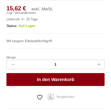
15,62
€
exkl. MwSt.
zzgl.
Versandkosten
Lieferzeit:
4 - 10 Tage
Status:
Auf Lager
Mit langem Edelstahlhohlgriff.
Menge:
Kasserolle
-
ohne
Deckel,
In den Warenkorb
HENDI,
Profi
Line,
1L,
Vergleichen
⌀140x(H)70mm
Anzahl