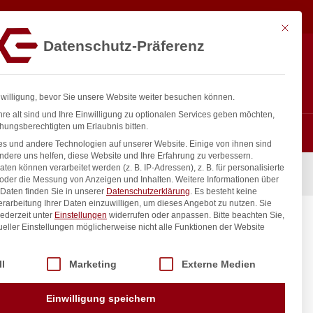
84,98
€
In den Warenkorb
exkl. MwSt.
Mit diese
Datenschutz-Präferenz
ntakt
Anmelden
nfo@gastro-consulting.at
Registrieren
0
nwilligung, bevor Sie unsere Website weiter besuchen können.
re alt sind und Ihre Einwilligung zu optionalen Services geben möchten,
hungsberechtigten um Erlaubnis bitten.
s und andere Technologien auf unserer Website. Einige von ihnen sind
ndere uns helfen, diese Website und Ihre Erfahrung zu verbessern.
n können verarbeitet werden (z. B. IP-Adressen), z. B. für personalisierte
85x340x(H)357mm
 oder die Messung von Anzeigen und Inhalten.
Weitere Informationen über
Daten finden Sie in unserer
Datenschutzerklärung
.
Es besteht keine
Verarbeitung Ihrer Daten einzuwilligen, um dieses Angebot zu nutzen.
Sie
ederzeit unter
Einstellungen
widerrufen oder anpassen.
Bitte beachten Sie,
/180W,
ueller Einstellungen möglicherweise nicht alle Funktionen der Website
 der Service-Gruppen, für die eine Einwilligung erteilt werden kann. Di
ll
Marketing
Externe Medien
inkl. / exkl. MwSt.
Einwilligung speichern