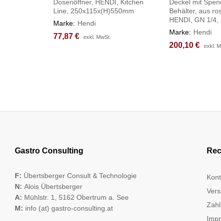
Dosenöffner, HENDI, Kitchen
Deckel mit Spen
Line, 250x115x(H)550mm
Behälter, aus ros
HENDI, GN 1/4
Marke:
Hendi
Marke:
Hendi
77,87
77,87
€
€
exkl. MwSt.
exkl. MwSt.
200,10
200,10
€
€
exkl. 
exkl. 
Gastro Consulting
Rec
F:
Übertsberger Consult & Technologie
Kont
N:
Alois Übertsberger
Vers
A:
Mühlstr. 1, 5162 Obertrum a. See
Zahl
M:
info (at) gastro-consulting.at
Imp