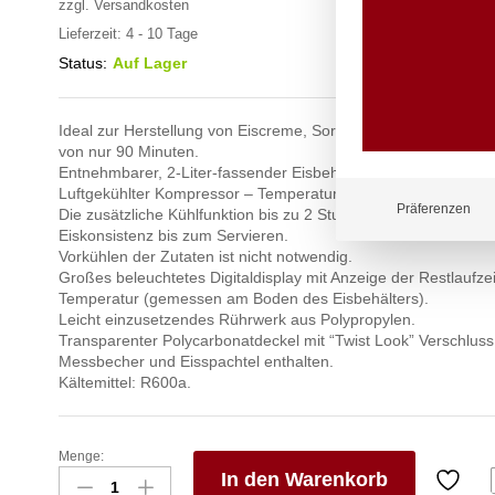
zzgl.
Versandkosten
Lieferzeit:
4 - 10 Tage
Status:
Auf Lager
Ideal zur Herstellung von Eiscreme, Sorbets und Frozen Joghu
von nur 90 Minuten.
Entnehmbarer, 2-Liter-fassender Eisbehälter aus Edelstahl.
Luftgekühlter Kompressor – Temperaturbereich: -10ºC bis -35
Präferenzen
Die zusätzliche Kühlfunktion bis zu 2 Stunden sorgt für gleich
Eiskonsistenz bis zum Servieren.
Vorkühlen der Zutaten ist nicht notwendig.
Großes beleuchtetes Digitaldisplay mit Anzeige der Restlaufzeit
Temperatur (gemessen am Boden des Eisbehälters).
Leicht einzusetzendes Rührwerk aus Polypropylen.
Transparenter Polycarbonatdeckel mit “Twist Look” Verschluss
Messbecher und Eisspachtel enthalten.
Kältemittel: R600a.
Menge:
Eiscreme-
In den Warenkorb
Maschine,