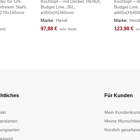
der für GN-
Kochtopf – mit Deckel, HENDI,
Kochtopf – m
tfreiem Stahl,
Budget Line, 36L,
Budget Line,
, 270x165mm
⌀360x(H)360mm
⌀400x(H)40
Marke:
Hendi
Marke:
Hend
97,88
97,88
€
€
123,98
123,98
€
€
MwSt.
MwSt.
exkl. MwSt.
exkl. MwSt.
ex
ex
htliches
Für Kunden
akt
Mein Kundenkont
andarten
Meine Wunschlist
ungsarten
Kürzlich gesehene
ressum