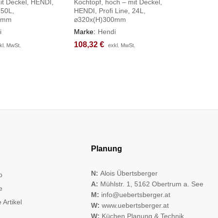
it Deckel, HENDI,
Kochtopf, hoch – mit Deckel,
Paellapf
 50L,
HENDI, Profi Line, 24L,
Geeignet 
0mm
⌀320x(H)300mm
ø800x(H
i
Marke:
Hendi
Marke:
H
108,32
108,32
€
€
86,57
86,57
€
€
kl. MwSt.
kl. MwSt.
exkl. MwSt.
exkl. MwSt.
Planung
N:
Alois Übertsberger
o
A:
Mühlstr. 1, 5162 Obertrum a. See
e
M:
info@uebertsberger.at
 Artikel
W:
www.uebertsberger.at
W:
Küchen Planung & Technik