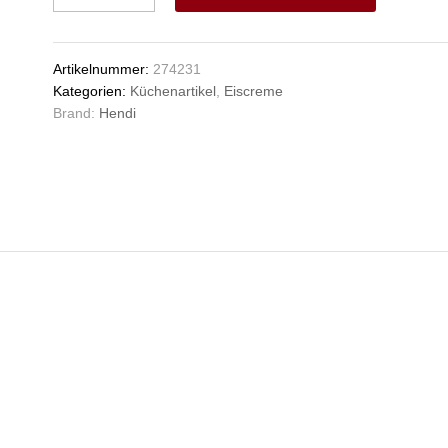
HENDI,
V
230V/180W,
e
285x340x(H)357mm
n
Artikelnummer:
274231
Anzahl
Kategorien:
Küchenartikel
,
Eiscreme
Brand:
Hendi