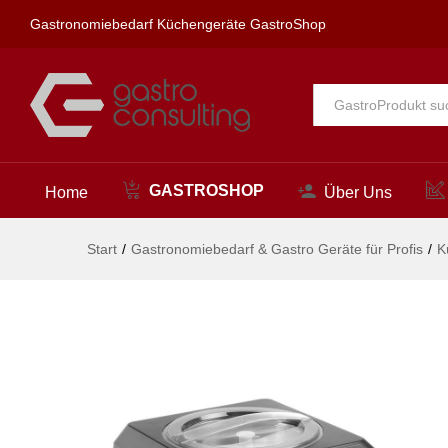
Eiscreme-Maschine, HENDI, 2
Gastronomiebedarf Küchengeräte GastroShop
Beschreibung
Alle
GASTROSHOP
Home
Über Uns
Start
/
Gastronomiebedarf & Gastro Geräte für Profis
/
K