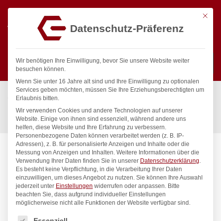
Mit die
Datenschutz-Präferenz
0
Wir benötigen Ihre Einwilligung, bevor Sie unsere Website weiter
besuchen können.
Wenn Sie unter 16 Jahre alt sind und Ihre Einwilligung zu optionalen
Suchen
Services geben möchten, müssen Sie Ihre Erziehungsberechtigten um
Start
/
Gastronomiebedarf & Gastro Geräte für Profis
/
Erlaubnis bitten.
Präsentation
/
Buffet-Präsentation
/
Wir verwenden Cookies und andere Technologien auf unserer
Krug mit Eiswürfelkühlung, HENDI, 2,2L, ø150x(H)260mm
Website. Einige von ihnen sind essenziell, während andere uns
helfen, diese Website und Ihre Erfahrung zu verbessern.
Personenbezogene Daten können verarbeitet werden (z. B. IP-
Adressen), z. B. für personalisierte Anzeigen und Inhalte oder die
Messung von Anzeigen und Inhalten.
Weitere Informationen über die
Verwendung Ihrer Daten finden Sie in unserer
Datenschutzerklärung
.
Es besteht keine Verpflichtung, in die Verarbeitung Ihrer Daten
einzuwilligen, um dieses Angebot zu nutzen.
Sie können Ihre Auswahl
jederzeit unter
Einstellungen
widerrufen oder anpassen.
Bitte
beachten Sie, dass aufgrund individueller Einstellungen
möglicherweise nicht alle Funktionen der Website verfügbar sind.
Es folgt eine Liste der Service-Gruppen, für die eine Einwilligung
Essenziell