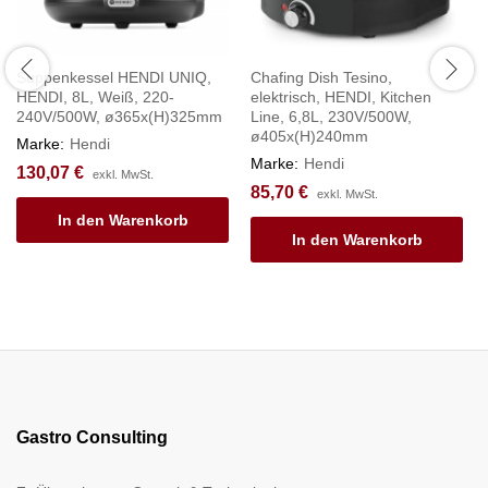
Suppenkessel HENDI UNIQ,
Chafing Dish Tesino,
HENDI, 8L, Weiß, 220-
elektrisch, HENDI, Kitchen
240V/500W, ø365x(H)325mm
Line, 6,8L, 230V/500W,
ø405x(H)240mm
Marke:
Hendi
Marke:
Hendi
130,07
€
exkl. MwSt.
85,70
€
exkl. MwSt.
In den Warenkorb
In den Warenkorb
Gastro Consulting