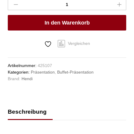
mit
Eiswürfelkühlung,
HENDI,
In den Warenkorb
2,2L,
ø150x(H)260mm
Anzahl
Vergleichen
Artikelnummer:
425107
Kategorien:
Präsentation
,
Buffet-Präsentation
Brand:
Hendi
Beschreibung