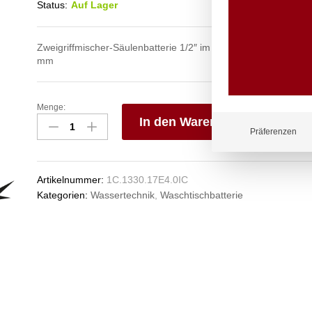
Status:
Auf Lager
Zweigriffmischer-Säulenbatterie 1/2″ im reduzierten Design au
mm
Menge:
lexar
In den Warenkorb
Waschtischbatterie
Präferenzen
1/2"
V
Anzahl
e
n
Artikelnummer:
1C.1330.17E4.0IC
Kategorien:
Wassertechnik
,
Waschtischbatterie