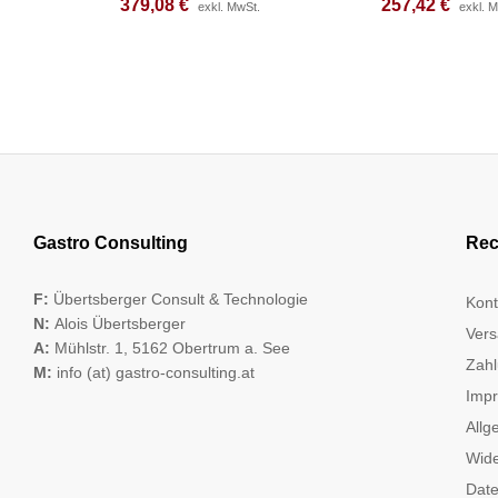
379,08
379,08
€
€
257,42
257,42
€
€
exkl. MwSt.
exkl. MwSt.
exkl. 
exkl. 
Gastro Consulting
Rec
F:
Übertsberger Consult & Technologie
Kont
N:
Alois Übertsberger
Vers
A:
Mühlstr. 1, 5162 Obertrum a. See
Zahl
M:
info (at) gastro-consulting.at
Imp
Allg
Wide
Date