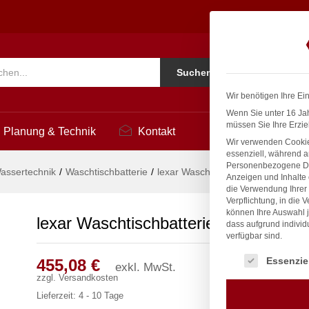
4
Ko
Suchen
i
Wir benötigen Ihre Ei
Wenn Sie unter 16 Jah
müssen Sie Ihre Erzie
Planung & Technik
Kontakt
Wir verwenden Cookie
essenziell, während a
Personenbezogene Date
assertechnik
/
Waschtischbatterie
/
lexar Waschtischbatterie 1/2″
Anzeigen und Inhalte
die Verwendung Ihrer 
Verpflichtung, in die 
können Ihre Auswahl j
lexar Waschtischbatterie 1/2″
dass aufgrund individ
verfügbar sind.
Es folgt eine Liste
Essenzie
455,08
€
exkl. MwSt.
zzgl.
Versandkosten
Lieferzeit:
4 - 10 Tage