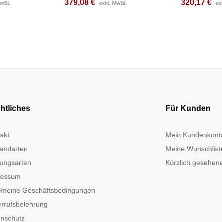
379,08
379,08
€
€
320,17
320,17
€
€
MwSt.
MwSt.
exkl. MwSt.
exkl. MwSt.
ex
ex
htliches
Für Kunden
akt
Mein Kundenkont
andarten
Meine Wunschlist
ungsarten
Kürzlich gesehene
ressum
emeine Geschäftsbedingungen
rrufsbelehrung
nschutz