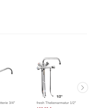
tterie 3/4″
fresh Thekenarmatur 1/2″
fresh Th