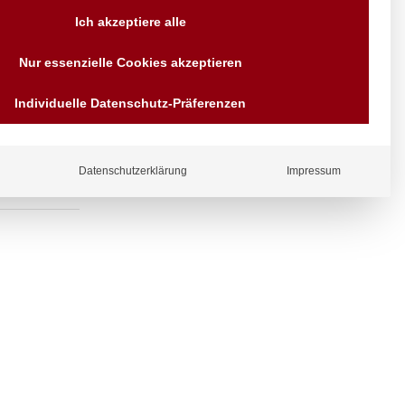
Versand AT & DE weitere auf
Ich akzeptiere alle
Anfragen
Wir sind seit über 40 Jahren
f Säule L100
Nur essenzielle Cookies akzeptieren
für Sie da
Bezahlen Sie mit
Individuelle Datenschutz-Präferenzen
Vorrauskasse Paypal,
Kreditkarte, Direkt
Banküberweisung, Sofort,
EPS oder GiroPay
Datenschutzerklärung
Impressum
ergl
iche