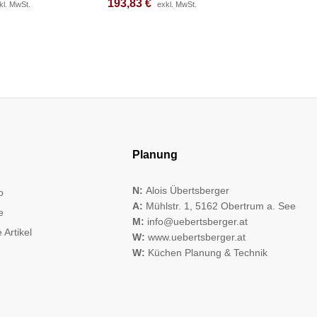
193,83
193,83
€
€
193,83
193,83
kl. MwSt.
kl. MwSt.
exkl. MwSt.
exkl. MwSt.
Planung
N:
Alois Übertsberger
o
A:
Mühlstr. 1, 5162 Obertrum a. See
e
M:
info@uebertsberger.at
 Artikel
W:
www.uebertsberger.at
W:
Küchen Planung & Technik