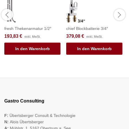
fresh Thekenarmatur 1/2″
chief Blockbatterie 3/4″
193,83
€
379,08
€
exkl. MwSt.
exkl. MwSt.
In den Warenkorb
In den Warenkorb
Gastro Consulting
F:
Übertsberger Consult & Technologie
N:
Alois Übertsberger
A:
Mühlstr. 1, 5162 Obertrum a. See