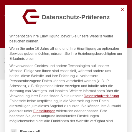
Mit die
Datenschutz-Präferenz
0
Wir benötigen Ihre Einwilligung, bevor Sie unsere Website weiter
besuchen können.
Wenn Sie unter 16 Jahre alt sind und Ihre Einwilligung zu optionalen
Suchen
Services geben möchten, müssen Sie Ihre Erziehungsberechtigten um
Start
/
Gastronomiebedarf & Gastro Geräte für Profis
/
Erlaubnis bitten.
Wassertechnik
/
Geschirrwaschbrause
/
Wir verwenden Cookies und andere Technologien auf unserer
praktic Handspülbrause 1/2″
Website. Einige von ihnen sind essenziell, während andere uns
helfen, diese Website und Ihre Erfahrung zu verbessern.
Personenbezogene Daten können verarbeitet werden (z. B. IP-
Adressen), z. B. für personalisierte Anzeigen und Inhalte oder die
Messung von Anzeigen und Inhalten.
Weitere Informationen über die
Verwendung Ihrer Daten finden Sie in unserer
Datenschutzerklärung
.
Es besteht keine Verpflichtung, in die Verarbeitung Ihrer Daten
einzuwilligen, um dieses Angebot zu nutzen.
Sie können Ihre Auswahl
jederzeit unter
Einstellungen
widerrufen oder anpassen.
Bitte
beachten Sie, dass aufgrund individueller Einstellungen
möglicherweise nicht alle Funktionen der Website verfügbar sind.
Es folgt eine Liste der Service-Gruppen, für die eine Einwilligung
Essenziell