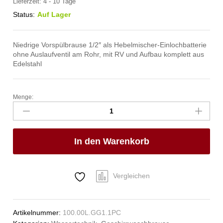
Lieferzeit:
4 - 10 Tage
Status:
Auf Lager
Niedrige Vorspülbrause 1/2″ als Hebelmischer-Einlochbatterie
ohne Auslaufventil am Rohr, mit RV und Aufbau komplett aus
Edelstahl
Menge:
praktic
Handspülbrause
1/2"
Anzahl
In den Warenkorb
Vergleichen
Artikelnummer:
100.00L.GG1.1PC