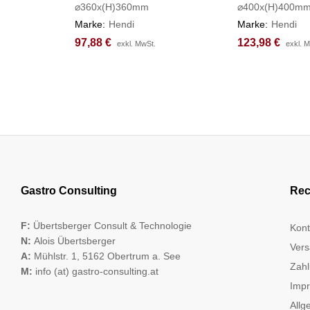
⌀360x(H)360mm
⌀400x(H)400m
Marke:
Hendi
Marke:
Hendi
97,88
97,88
€
€
123,98
123,98
€
€
exkl. MwSt.
exkl. MwSt.
exkl. 
exkl. 
Gastro Consulting
Rec
F:
Übertsberger Consult & Technologie
Kont
N:
Alois Übertsberger
Vers
A:
Mühlstr. 1, 5162 Obertrum a. See
Zahl
M:
info (at) gastro-consulting.at
Imp
Allg