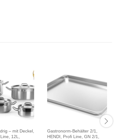
drig – mit Deckel,
Gastronorm-Behälter 2/1,
Dosenöffn
 Line, 12L,
HENDI, Profi Line, GN 2/1,
Line, 25