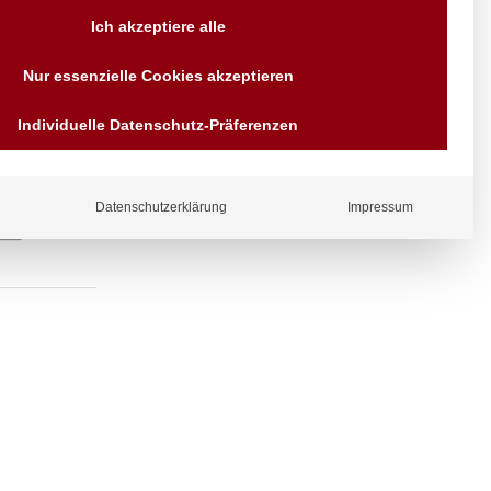
Versand AT & DE weitere auf
Ich akzeptiere alle
Anfragen
Wir sind seit über 40 Jahren
Nur essenzielle Cookies akzeptieren
für Sie da
Bezahlen Sie mit
Individuelle Datenschutz-Präferenzen
Vorrauskasse Paypal,
Kreditkarte, Direkt
Banküberweisung, Sofort,
EPS oder GiroPay
Datenschutzerklärung
Impressum
ergl
iche