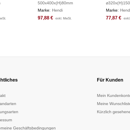
m
500x400x(H)80mm
⌀320x(H)15
Marke:
Hendi
Marke:
Hend
97,88
97,88
€
€
77,87
77,87
€
€
MwSt.
MwSt.
exkl. MwSt.
exkl. MwSt.
exkl
exkl
htliches
Für Kunden
akt
Mein Kundenkont
andarten
Meine Wunschlist
ungsarten
Kürzlich gesehene
ressum
emeine Geschäftsbedingungen