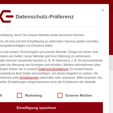
18,23
€
In den Warenkorb
exkl. MwSt.
Mit diese
Datenschutz-Präferenz
ntakt
Anmelden
nfo@gastro-consulting.at
Registrieren
0
nwilligung, bevor Sie unsere Website weiter besuchen können.
re alt sind und Ihre Einwilligung zu optionalen Services geben möchten,
hungsberechtigten um Erlaubnis bitten.
s und andere Technologien auf unserer Website. Einige von ihnen sind
ndere uns helfen, diese Website und Ihre Erfahrung zu verbessern.
n können verarbeitet werden (z. B. IP-Adressen), z. B. für personalisierte
, HENDI, GN 1/1, Weiß, 530x325mm
 oder die Messung von Anzeigen und Inhalten.
Weitere Informationen über
Daten finden Sie in unserer
Datenschutzerklärung
.
Es besteht keine
Verarbeitung Ihrer Daten einzuwilligen, um dieses Angebot zu nutzen.
Sie
ederzeit unter
Einstellungen
widerrufen oder anpassen.
Bitte beachten Sie,
 1/1,
ueller Einstellungen möglicherweise nicht alle Funktionen der Website
5mm
 der Service-Gruppen, für die eine Einwilligung erteilt werden kann. Di
ll
Marketing
Externe Medien
inkl. / exkl. MwSt.
Einwilligung speichern