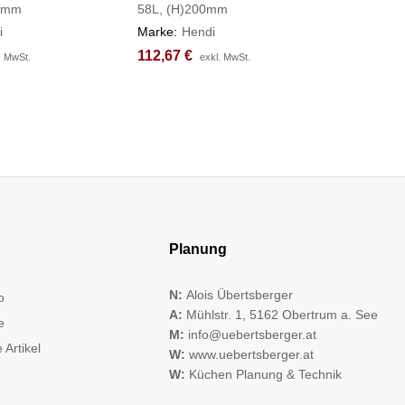
0mm
58L, (H)200mm
Marke:
H
i
Marke:
Hendi
77,87
77,87
€
€
112,67
112,67
€
€
. MwSt.
. MwSt.
exkl. MwSt.
exkl. MwSt.
Planung
N:
Alois Übertsberger
o
A:
Mühlstr. 1, 5162 Obertrum a. See
e
M:
info@uebertsberger.at
 Artikel
W:
www.uebertsberger.at
W:
Küchen Planung & Technik