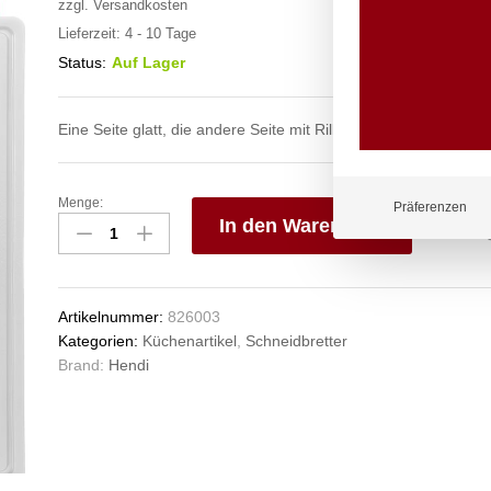
zzgl.
Versandkosten
Lieferzeit:
4 - 10 Tage
Status:
Auf Lager
Eine Seite glatt, die andere Seite mit Rille.
Menge:
Schneidbretter
Präferenzen
In den Warenkorb
HACCP
Gastronorm
V
1/1,
e
HENDI,
n
Artikelnummer:
826003
GN
Kategorien:
Küchenartikel
,
Schneidbretter
1/1,
Brand:
Hendi
Weiß,
530x325mm
Anzahl