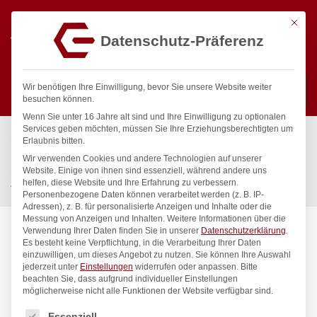
Mit die
Datenschutz-Präferenz
0
Wir benötigen Ihre Einwilligung, bevor Sie unsere Website weiter
besuchen können.
Wenn Sie unter 16 Jahre alt sind und Ihre Einwilligung zu optionalen
Suchen
Services geben möchten, müssen Sie Ihre Erziehungsberechtigten um
Start
/
Gastronomiebedarf & Gastro Geräte für Profis
/
Erlaubnis bitten.
Präsentation
/
Buffet-Präsentation
/
Wir verwenden Cookies und andere Technologien auf unserer
Schneide- und Servierbrett aus Olivenholz, HENDI,
Website. Einige von ihnen sind essenziell, während andere uns
helfen, diese Website und Ihre Erfahrung zu verbessern.
400x140x(H)18mm
Personenbezogene Daten können verarbeitet werden (z. B. IP-
Adressen), z. B. für personalisierte Anzeigen und Inhalte oder die
Messung von Anzeigen und Inhalten.
Weitere Informationen über die
Verwendung Ihrer Daten finden Sie in unserer
Datenschutzerklärung
.
Es besteht keine Verpflichtung, in die Verarbeitung Ihrer Daten
einzuwilligen, um dieses Angebot zu nutzen.
Sie können Ihre Auswahl
jederzeit unter
Einstellungen
widerrufen oder anpassen.
Bitte
beachten Sie, dass aufgrund individueller Einstellungen
möglicherweise nicht alle Funktionen der Website verfügbar sind.
Es folgt eine Liste der Service-Gruppen, für die eine Einwilligung
Essenziell