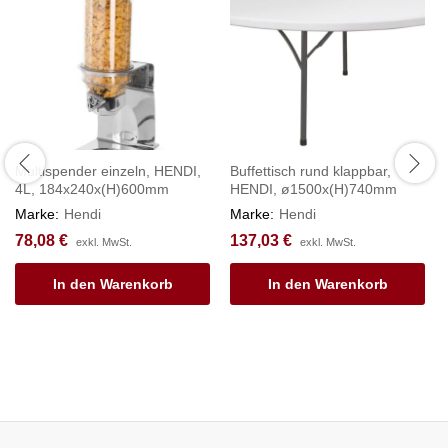
Multispender einzeln, HENDI,
Buffettisch rund klappbar,
4L, 184x240x(H)600mm
HENDI, ø1500x(H)740mm
Marke:
Hendi
Marke:
Hendi
78,08
€
137,03
€
exkl. MwSt.
exkl. MwSt.
In den Warenkorb
In den Warenkorb