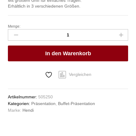
Mit großem Griff für einfaches Tragen.
Erhältlich in 3 verschiedenen Größen.
Menge:
Schneide-
und
Servierbrett
aus
In den Warenkorb
Olivenholz,
HENDI,
400x140x(H)18mm
Anzahl
Vergleichen
Artikelnummer:
505250
Kategorien:
Präsentation
,
Buffet-Präsentation
Marke:
Hendi