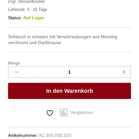
zzgl.
Versandkosten
Lieferzeit:
4 - 10 Tage
Status:
Auf Lager
Schlauch in schwarz mit Verschraubungen aus Messing
verchromt und Gießbrause
Menge:
spa
Kneipp'sche
Garnitur
1/2"
In den Warenkorb
Ø
20mm
1/2"
ÜM
Vergleichen
Anzahl
Artikelnummer:
AC.300.05B.S20