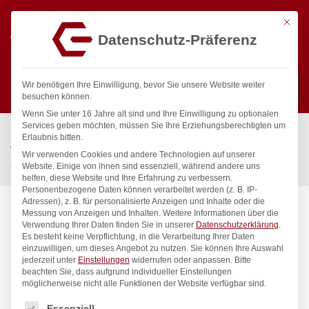
Mit die
Datenschutz-Präferenz
0
Wir benötigen Ihre Einwilligung, bevor Sie unsere Website weiter
besuchen können.
Wenn Sie unter 16 Jahre alt sind und Ihre Einwilligung zu optionalen
Suchen
Services geben möchten, müssen Sie Ihre Erziehungsberechtigten um
Start
/
Gastronomiebedarf & Gastro Geräte für Profis
/
Erlaubnis bitten.
Wassertechnik
/
Wellnes
/
Wir verwenden Cookies und andere Technologien auf unserer
spa Kneipp’sche Garnitur 1/2″ Ø 20mm 1/2″ ÜM
Website. Einige von ihnen sind essenziell, während andere uns
helfen, diese Website und Ihre Erfahrung zu verbessern.
Personenbezogene Daten können verarbeitet werden (z. B. IP-
Adressen), z. B. für personalisierte Anzeigen und Inhalte oder die
Messung von Anzeigen und Inhalten.
Weitere Informationen über die
Verwendung Ihrer Daten finden Sie in unserer
Datenschutzerklärung
.
Es besteht keine Verpflichtung, in die Verarbeitung Ihrer Daten
einzuwilligen, um dieses Angebot zu nutzen.
Sie können Ihre Auswahl
jederzeit unter
Einstellungen
widerrufen oder anpassen.
Bitte
beachten Sie, dass aufgrund individueller Einstellungen
möglicherweise nicht alle Funktionen der Website verfügbar sind.
Es folgt eine Liste der Service-Gruppen, für die eine Einwilligung
Essenziell