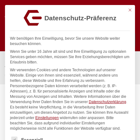
Mit die
Datenschutz-Präferenz
0
Wir benötigen Ihre Einwilligung, bevor Sie unsere Website weiter
besuchen können.
Wenn Sie unter 16 Jahre alt sind und Ihre Einwilligung zu optionalen
Suchen
Services geben möchten, müssen Sie Ihre Erziehungsberechtigten um
Start
/
Gastronomiebedarf & Gastro Geräte für Profis
/
Erlaubnis bitten.
Wassertechnik
/
Wellnes
/
Wir verwenden Cookies und andere Technologien auf unserer
spa Kneipp’sche Garnitur 1/2″ Ø 20mm 1/2″ ÜM
Website. Einige von ihnen sind essenziell, während andere uns
helfen, diese Website und Ihre Erfahrung zu verbessern.
Personenbezogene Daten können verarbeitet werden (z. B. IP-
Adressen), z. B. für personalisierte Anzeigen und Inhalte oder die
Messung von Anzeigen und Inhalten.
Weitere Informationen über die
Verwendung Ihrer Daten finden Sie in unserer
Datenschutzerklärung
.
Es besteht keine Verpflichtung, in die Verarbeitung Ihrer Daten
einzuwilligen, um dieses Angebot zu nutzen.
Sie können Ihre Auswahl
jederzeit unter
Einstellungen
widerrufen oder anpassen.
Bitte
beachten Sie, dass aufgrund individueller Einstellungen
möglicherweise nicht alle Funktionen der Website verfügbar sind.
Es folgt eine Liste der Service-Gruppen, für die eine Einwilligung
Essenziell