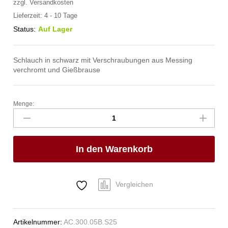
zzgl.
Versandkosten
Lieferzeit:
4 - 10 Tage
Status:
Auf Lager
Schlauch in schwarz mit Verschraubungen aus Messing
verchromt und Gießbrause
Menge:
spa
Kneipp'sche
Garnitur
1/2"
In den Warenkorb
Ø
20mm
1/2"
ÜM
Vergleichen
Anzahl
Artikelnummer:
AC.300.05B.S25