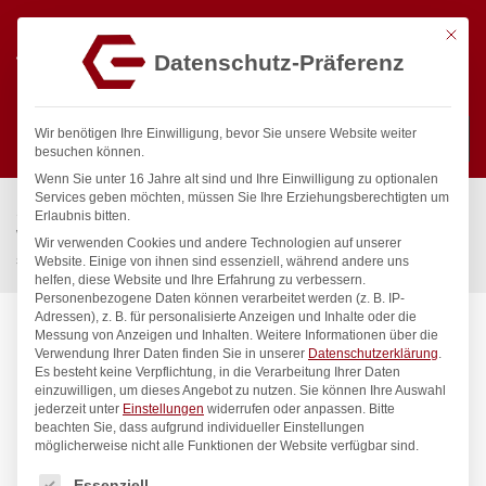
Mit die
Datenschutz-Präferenz
0
Wir benötigen Ihre Einwilligung, bevor Sie unsere Website weiter
besuchen können.
Wenn Sie unter 16 Jahre alt sind und Ihre Einwilligung zu optionalen
Suchen
Services geben möchten, müssen Sie Ihre Erziehungsberechtigten um
Start
/
Gastronomiebedarf & Gastro Geräte für Profis
/
Erlaubnis bitten.
Wassertechnik
/
Wellnes
/
Wir verwenden Cookies und andere Technologien auf unserer
spa Kneipp’sche Garnitur 1/2″ Ø 20mm 1/2″ ÜM
Website. Einige von ihnen sind essenziell, während andere uns
helfen, diese Website und Ihre Erfahrung zu verbessern.
Personenbezogene Daten können verarbeitet werden (z. B. IP-
Adressen), z. B. für personalisierte Anzeigen und Inhalte oder die
Messung von Anzeigen und Inhalten.
Weitere Informationen über die
Verwendung Ihrer Daten finden Sie in unserer
Datenschutzerklärung
.
Es besteht keine Verpflichtung, in die Verarbeitung Ihrer Daten
einzuwilligen, um dieses Angebot zu nutzen.
Sie können Ihre Auswahl
jederzeit unter
Einstellungen
widerrufen oder anpassen.
Bitte
beachten Sie, dass aufgrund individueller Einstellungen
möglicherweise nicht alle Funktionen der Website verfügbar sind.
Es folgt eine Liste der Service-Gruppen, für die eine Einwilligung
Essenziell