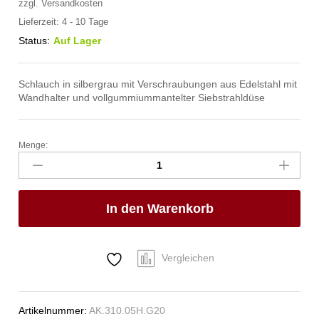
zzgl.
Versandkosten
Lieferzeit:
4 - 10 Tage
Status:
Auf Lager
Schlauch in silbergrau mit Verschraubungen aus Edelstahl mit
Wandhalter und vollgummiummantelter Siebstrahldüse
Menge:
spa
Kneipp'sche
Garnitur
1/2"
In den Warenkorb
Ø
20mm
1/2"
ÜM
Vergleichen
Anzahl
Artikelnummer:
AK.310.05H.G20