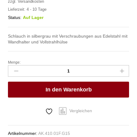
zzgl.
Versandkosten
Lieferzeit:
4 - 10 Tage
Status:
Auf Lager
Schlauch in silbergrau mit Verschraubungen aus Edelstahl mit
Wandhalter und Vollstrahlhülse
Menge:
spa
Kneipp'sche
Garnitur
1/2"
In den Warenkorb
Ø
20mm
3/4"
ÜM
Vergleichen
Anzahl
Artikelnummer:
AK.410.01F.G15