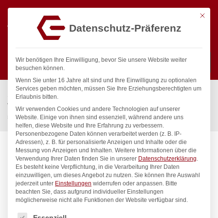
Mit die
Datenschutz-Präferenz
0
Wir benötigen Ihre Einwilligung, bevor Sie unsere Website weiter
besuchen können.
Wenn Sie unter 16 Jahre alt sind und Ihre Einwilligung zu optionalen
Suchen
Services geben möchten, müssen Sie Ihre Erziehungsberechtigten um
Start
/
Gastronomiebedarf & Gastro Geräte für Profis
/
Erlaubnis bitten.
Wassertechnik
/
Wellnes
/
Wir verwenden Cookies und andere Technologien auf unserer
spa Kneipp’sche Garnitur 1/2″ Ø 20mm 3/4″ ÜM
Website. Einige von ihnen sind essenziell, während andere uns
helfen, diese Website und Ihre Erfahrung zu verbessern.
Personenbezogene Daten können verarbeitet werden (z. B. IP-
Adressen), z. B. für personalisierte Anzeigen und Inhalte oder die
Messung von Anzeigen und Inhalten.
Weitere Informationen über die
Verwendung Ihrer Daten finden Sie in unserer
Datenschutzerklärung
.
Es besteht keine Verpflichtung, in die Verarbeitung Ihrer Daten
einzuwilligen, um dieses Angebot zu nutzen.
Sie können Ihre Auswahl
jederzeit unter
Einstellungen
widerrufen oder anpassen.
Bitte
beachten Sie, dass aufgrund individueller Einstellungen
möglicherweise nicht alle Funktionen der Website verfügbar sind.
Es folgt eine Liste der Service-Gruppen, für die eine Einwilligung
Essenziell