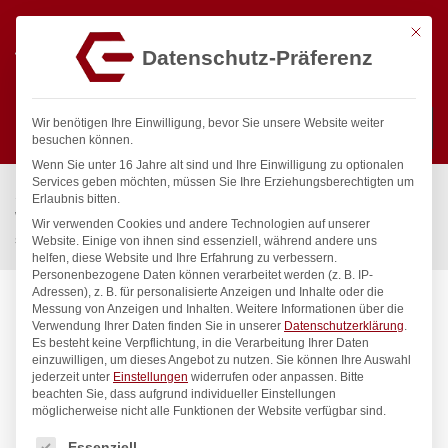
Mit die
Datenschutz-Präferenz
0
Wir benötigen Ihre Einwilligung, bevor Sie unsere Website weiter
besuchen können.
Wenn Sie unter 16 Jahre alt sind und Ihre Einwilligung zu optionalen
Suchen
Services geben möchten, müssen Sie Ihre Erziehungsberechtigten um
Start
/
Gastronomiebedarf & Gastro Geräte für Profis
/
Erlaubnis bitten.
Wassertechnik
/
Wellnes
/
Wir verwenden Cookies und andere Technologien auf unserer
spa Kneipp’sche Garnitur 1/2″ Ø 20mm 3/4″ ÜM
Website. Einige von ihnen sind essenziell, während andere uns
helfen, diese Website und Ihre Erfahrung zu verbessern.
Personenbezogene Daten können verarbeitet werden (z. B. IP-
Adressen), z. B. für personalisierte Anzeigen und Inhalte oder die
Messung von Anzeigen und Inhalten.
Weitere Informationen über die
Verwendung Ihrer Daten finden Sie in unserer
Datenschutzerklärung
.
Es besteht keine Verpflichtung, in die Verarbeitung Ihrer Daten
einzuwilligen, um dieses Angebot zu nutzen.
Sie können Ihre Auswahl
jederzeit unter
Einstellungen
widerrufen oder anpassen.
Bitte
beachten Sie, dass aufgrund individueller Einstellungen
möglicherweise nicht alle Funktionen der Website verfügbar sind.
Es folgt eine Liste der Service-Gruppen, für die eine Einwilligung
Essenziell