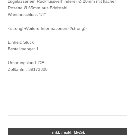
zugelassenem Rückflussverhinderer Ø 20mm mit flacher
Rosette Ø 65mm aus Edelstahl
Wandanschluss 1/2″
<strong>Weitere Informationen:</strong>
Einheit: Stück
Bestellmenge: 1
Ursprungsland: DE
Zolltarifnr: 39173300
inkl. / exkl. MwSt.