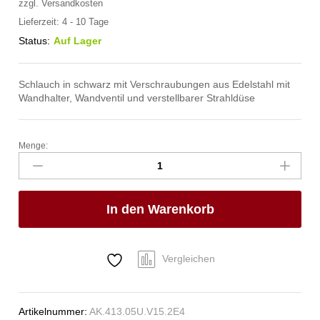
zzgl.
Versandkosten
Lieferzeit:
4 - 10 Tage
Status:
Auf Lager
Schlauch in schwarz mit Verschraubungen aus Edelstahl mit
Wandhalter, Wandventil und verstellbarer Strahldüse
Menge:
spa
Kneipp'sche
Garnitur
1/2"
In den Warenkorb
Ø
20mm
3/4"
ÜM
Vergleichen
Anzahl
Artikelnummer:
AK.413.05U.V15.2E4