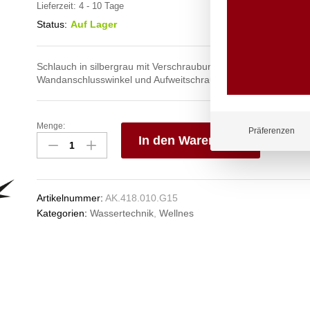
Lieferzeit:
4 - 10 Tage
Status:
Auf Lager
Schlauch in silbergrau mit Verschraubungen aus Edelstahl mit
Wandanschlusswinkel und Aufweitschraube
Menge:
spa
Präferenzen
In den Warenkorb
Kneipp'sche
Garnitur
V
1/2"
e
Ø
n
Artikelnummer:
AK.418.010.G15
20mm
Kategorien:
Wassertechnik
,
Wellnes
3/4"
ÜM
Anzahl