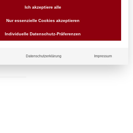
Versand AT & DE weitere auf
Ich akzeptiere alle
Anfragen
Wir sind seit über 40 Jahren
Nur essenzielle Cookies akzeptieren
für Sie da
 Wandhalter,
Bezahlen Sie mit
Individuelle Datenschutz-Präferenzen
Vorrauskasse Paypal,
Kreditkarte, Direkt
Banküberweisung, Sofort,
EPS oder GiroPay
Datenschutzerklärung
Impressum
ergl
iche