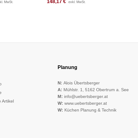
148,17
148,17
€
€
342,92
342,92
kl. MwSt.
kl. MwSt.
exkl. MwSt.
exkl. MwSt.
Planung
N:
Alois Übertsberger
o
A:
Mühlstr. 1, 5162 Obertrum a. See
e
M:
info@uebertsberger.at
 Artikel
W:
www.uebertsberger.at
W:
Küchen Planung & Technik