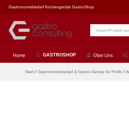
spa Kneipp'sche Garnitur 1/2"
Gastronomiebedarf Küchengeräte GastroShop
Beschreibung
Alle
GASTROSHOP
Home
Über Uns
Start
/
Gastronomiebedarf & Gastro Geräte für Profis
/
W