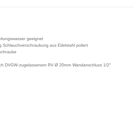
Leitungswasser geeignet
chlauchverschraubung aus Edelstahl poliert
tschraube
durch DVGW-zugelassenem RV Ø 20mm Wandanschluss 1/2″