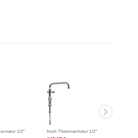
armatur 1/2″
fresh Thekenarmatur 1/2″
chief Bloc