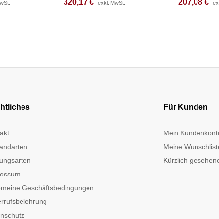
320,17
320,17
€
€
207,08
207,08
€
€
MwSt.
MwSt.
exkl. MwSt.
exkl. MwSt.
ex
ex
htliches
Für Kunden
akt
Mein Kundenkont
andarten
Meine Wunschlist
ungsarten
Kürzlich gesehene
ressum
emeine Geschäftsbedingungen
rrufsbelehrung
nschutz