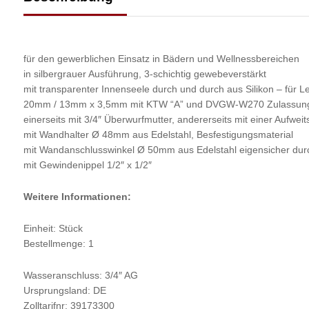
für den gewerblichen Einsatz in Bädern und Wellnessbereichen
in silbergrauer Ausführung, 3-schichtig gewebeverstärkt
mit transparenter Innenseele durch und durch aus Silikon – für 
20mm / 13mm x 3,5mm mit KTW “A” und DVGW-W270 Zulassung S
einerseits mit 3/4″ Überwurfmutter, andererseits mit einer Aufwei
mit Wandhalter Ø 48mm aus Edelstahl, Besfestigungsmaterial
mit Wandanschlusswinkel Ø 50mm aus Edelstahl eigensicher 
mit Gewindenippel 1/2″ x 1/2″
Weitere Informationen:
Einheit: Stück
Bestellmenge: 1
Wasseranschluss: 3/4″ AG
Ursprungsland: DE
Zolltarifnr: 39173300