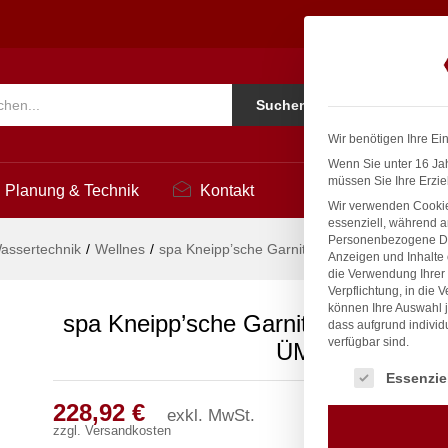
 Ø 20mm 3/4" ÜM
2
Ko
Suchen
i
Wir benötigen Ihre Ei
Wenn Sie unter 16 Jah
müssen Sie Ihre Erzie
Planung & Technik
Kontakt
Wir verwenden Cookie
essenziell, während a
Personenbezogene Date
assertechnik
/
Wellnes
/
spa Kneipp’sche Garnitur 1/2″ Ø 20mm 3/4″
Anzeigen und Inhalte
die Verwendung Ihrer 
Verpflichtung, in die 
können Ihre Auswahl j
spa Kneipp’sche Garnitur 1/2″ Ø 20
dass aufgrund individ
verfügbar sind.
ÜM
Es folgt eine Liste
Essenzie
228,92
€
exkl. MwSt.
zzgl.
Versandkosten