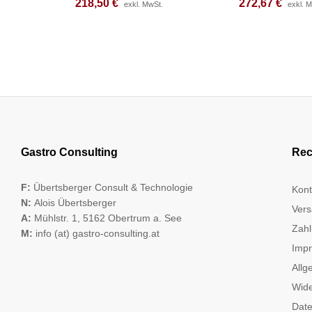
218,50
218,50
€
€
272,67
272,67
€
€
exkl. MwSt.
exkl. MwSt.
exkl. 
exkl. 
Gastro Consulting
Rec
F:
Übertsberger Consult & Technologie
Kont
N:
Alois Übertsberger
Vers
A:
Mühlstr. 1, 5162 Obertrum a. See
Zahl
M:
info (at) gastro-consulting.at
Imp
Allg
Wide
Date