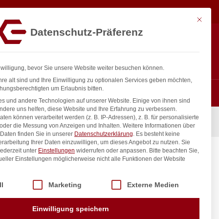
28,92
€
In den Warenkorb
exkl. MwSt.
Mit diese
Datenschutz-Präferenz
ntakt
Anmelden
nfo@gastro-consulting.at
Registrieren
0
nwilligung, bevor Sie unsere Website weiter besuchen können.
re alt sind und Ihre Einwilligung zu optionalen Services geben möchten,
hungsberechtigten um Erlaubnis bitten.
s und andere Technologien auf unserer Website. Einige von ihnen sind
ndere uns helfen, diese Website und Ihre Erfahrung zu verbessern.
n können verarbeitet werden (z. B. IP-Adressen), z. B. für personalisierte
 ÜM
 oder die Messung von Anzeigen und Inhalten.
Weitere Informationen über
Daten finden Sie in unserer
Datenschutzerklärung
.
Es besteht keine
Verarbeitung Ihrer Daten einzuwilligen, um dieses Angebot zu nutzen.
Sie
ederzeit unter
Einstellungen
widerrufen oder anpassen.
Bitte beachten Sie,
mm 3/4″
ueller Einstellungen möglicherweise nicht alle Funktionen der Website
 der Service-Gruppen, für die eine Einwilligung erteilt werden kann. Di
ll
Marketing
Externe Medien
inkl. / exkl. MwSt.
Einwilligung speichern