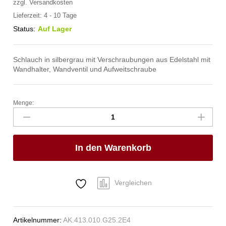
zzgl.
Versandkosten
Lieferzeit:
4 - 10 Tage
Status:
Auf Lager
Schlauch in silbergrau mit Verschraubungen aus Edelstahl mit
Wandhalter, Wandventil und Aufweitschraube
Menge:
spa
Kneipp'sche
Garnitur
1/2"
In den Warenkorb
Ø
20mm
3/4"
ÜM
Vergleichen
Anzahl
Artikelnummer:
AK.413.010.G25.2E4