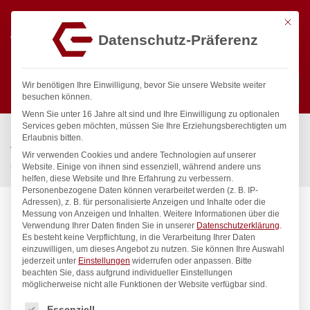
Mit die
Datenschutz-Präferenz
0
Wir benötigen Ihre Einwilligung, bevor Sie unsere Website weiter
besuchen können.
Wenn Sie unter 16 Jahre alt sind und Ihre Einwilligung zu optionalen
Suchen
Services geben möchten, müssen Sie Ihre Erziehungsberechtigten um
Start
/
Gastronomiebedarf & Gastro Geräte für Profis
/
Erlaubnis bitten.
Wassertechnik
/
Wellnes
/
Wir verwenden Cookies und andere Technologien auf unserer
spa Kneipp’sche Garnitur 1/2″ Ø 20mm 3/4″ ÜM
Website. Einige von ihnen sind essenziell, während andere uns
helfen, diese Website und Ihre Erfahrung zu verbessern.
Personenbezogene Daten können verarbeitet werden (z. B. IP-
Adressen), z. B. für personalisierte Anzeigen und Inhalte oder die
Messung von Anzeigen und Inhalten.
Weitere Informationen über die
Verwendung Ihrer Daten finden Sie in unserer
Datenschutzerklärung
.
Es besteht keine Verpflichtung, in die Verarbeitung Ihrer Daten
einzuwilligen, um dieses Angebot zu nutzen.
Sie können Ihre Auswahl
jederzeit unter
Einstellungen
widerrufen oder anpassen.
Bitte
beachten Sie, dass aufgrund individueller Einstellungen
möglicherweise nicht alle Funktionen der Website verfügbar sind.
Es folgt eine Liste der Service-Gruppen, für die eine Einwilligung
Essenziell