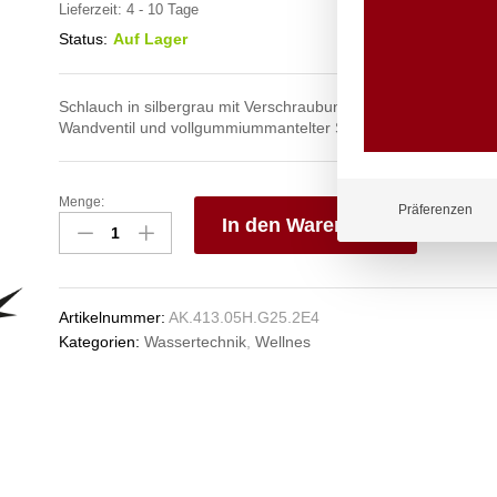
Lieferzeit:
4 - 10 Tage
Status:
Auf Lager
Schlauch in silbergrau mit Verschraubungen aus Edelstahl mit
Wandventil und vollgummiummantelter Siebstrahldüse
Menge:
spa
Präferenzen
In den Warenkorb
Kneipp'sche
Garnitur
V
1/2"
e
Ø
n
Artikelnummer:
AK.413.05H.G25.2E4
20mm
Kategorien:
Wassertechnik
,
Wellnes
3/4"
ÜM
Anzahl