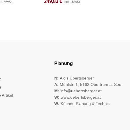
249,83
249,83
€
€
243,17
243,17
kl. MwSt.
kl. MwSt.
exkl. MwSt.
exkl. MwSt.
Planung
N:
Alois Übertsberger
o
A:
Mühlstr. 1, 5162 Obertrum a. See
e
M:
info@uebertsberger.at
 Artikel
W:
www.uebertsberger.at
W:
Küchen Planung & Technik