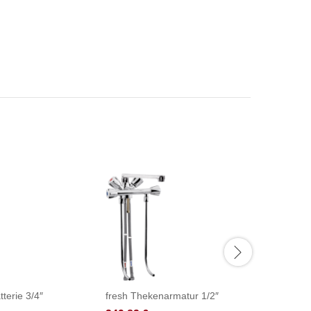
tterie 3/4″
fresh Thekenarmatur 1/2″
fresh Th