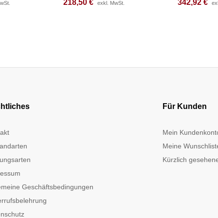
218,50
218,50
€
€
342,92
342,92
€
€
MwSt.
MwSt.
exkl. MwSt.
exkl. MwSt.
ex
ex
htliches
Für Kunden
akt
Mein Kundenkont
andarten
Meine Wunschlist
ungsarten
Kürzlich gesehene
ressum
emeine Geschäftsbedingungen
rrufsbelehrung
nschutz