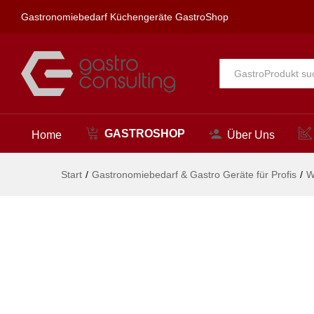
spa Kneipp'sche Garnitur 1/2"
Gastronomiebedarf Küchengeräte GastroShop
Beschreibung
Alle
GASTROSHOP
Home
Über Uns
Start
/
Gastronomiebedarf & Gastro Geräte für Profis
/
W