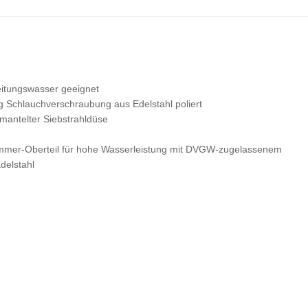
Leitungswasser geeignet
chlauchverschraubung aus Edelstahl poliert
mmantelter Siebstrahldüse
ttkammer-Oberteil für hohe Wasserleistung mit DVGW-zugelassenem
delstahl