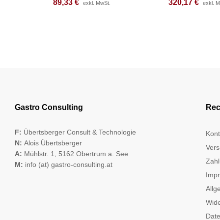
89,33
89,33
€
€
320,17
320,17
€
€
exkl. MwSt.
exkl. MwSt.
exkl. 
exkl. 
Gastro Consulting
Rec
F:
Übertsberger Consult & Technologie
Kont
N:
Alois Übertsberger
Vers
A:
Mühlstr. 1, 5162 Obertrum a. See
Zahl
M:
info (at) gastro-consulting.at
Imp
Allg
Wide
Date