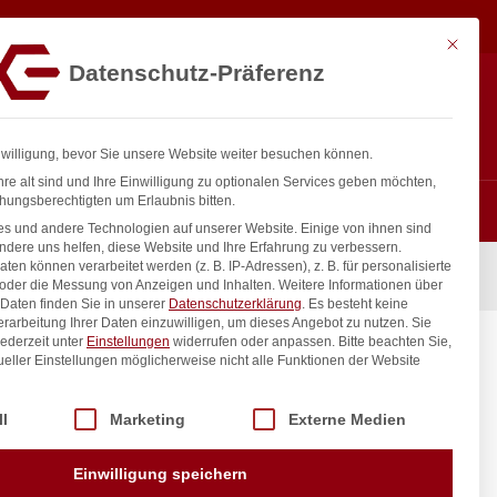
74,33
€
In den Warenkorb
exkl. MwSt.
Mit diese
Datenschutz-Präferenz
ntakt
Anmelden
nfo@gastro-consulting.at
Registrieren
0
nwilligung, bevor Sie unsere Website weiter besuchen können.
re alt sind und Ihre Einwilligung zu optionalen Services geben möchten,
hungsberechtigten um Erlaubnis bitten.
s und andere Technologien auf unserer Website. Einige von ihnen sind
ndere uns helfen, diese Website und Ihre Erfahrung zu verbessern.
n können verarbeitet werden (z. B. IP-Adressen), z. B. für personalisierte
 ÜM
 oder die Messung von Anzeigen und Inhalten.
Weitere Informationen über
Daten finden Sie in unserer
Datenschutzerklärung
.
Es besteht keine
Verarbeitung Ihrer Daten einzuwilligen, um dieses Angebot zu nutzen.
Sie
ederzeit unter
Einstellungen
widerrufen oder anpassen.
Bitte beachten Sie,
mm 3/4″
ueller Einstellungen möglicherweise nicht alle Funktionen der Website
 der Service-Gruppen, für die eine Einwilligung erteilt werden kann. Di
ll
Marketing
Externe Medien
inkl. / exkl. MwSt.
Einwilligung speichern