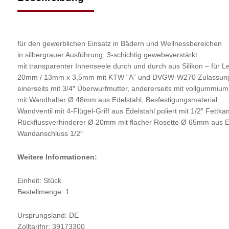
für den gewerblichen Einsatz in Bädern und Wellnessbereichen
in silbergrauer Ausführung, 3-schichtig gewebeverstärkt
mit transparenter Innenseele durch und durch aus Silikon – für 
20mm / 13mm x 3,5mm mit KTW “A” und DVGW-W270 Zulassung S
einerseits mit 3/4″ Überwurfmutter, andererseits mit vollgummiu
mit Wandhalter Ø 48mm aus Edelstahl, Besfestigungsmaterial
Wandventil mit 4-Flügel-Griff aus Edelstahl poliert mit 1/2″ Fe
Rückflussverhinderer Ø 20mm mit flacher Rosette Ø 65mm aus E
Wandanschluss 1/2″
Weitere Informationen:
Einheit: Stück
Bestellmenge: 1
Ursprungsland: DE
Zolltarifnr: 39173300