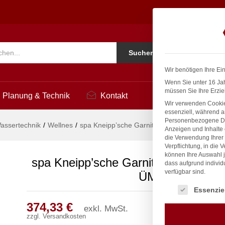
 Ø 20mm 3/4" ÜM
3
Ko
Suchen
i
Wir benötigen Ihre Ei
Wenn Sie unter 16 Jah
müssen Sie Ihre Erzie
Planung & Technik
Kontakt
Wir verwenden Cookie
essenziell, während a
Personenbezogene Date
assertechnik
/
Wellnes
/
spa Kneipp’sche Garnitur 1/2″ Ø 20mm 3/4″
Anzeigen und Inhalte
die Verwendung Ihrer 
Verpflichtung, in die 
können Ihre Auswahl j
spa Kneipp’sche Garnitur 1/2″ Ø 20
dass aufgrund individ
verfügbar sind.
ÜM
Es folgt eine Liste
Essenzie
374,33
€
exkl. MwSt.
zzgl.
Versandkosten