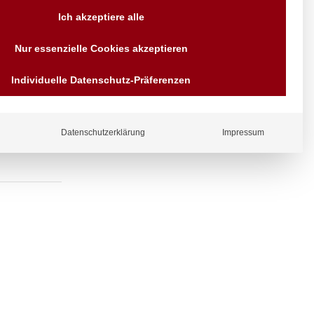
Versand AT & DE weitere auf
Ich akzeptiere alle
Anfragen
Wir sind seit über 40 Jahren
Nur essenzielle Cookies akzeptieren
für Sie da
 Wandhalter,
Bezahlen Sie mit
Individuelle Datenschutz-Präferenzen
Vorrauskasse Paypal,
Kreditkarte, Direkt
Banküberweisung, Sofort,
EPS oder GiroPay
Datenschutzerklärung
Impressum
ergl
iche