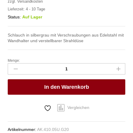
zzgl.
Versandkosten
Lieferzeit:
4 - 10 Tage
Status:
Auf Lager
Schlauch in silbergrau mit Verschraubungen aus Edelstahl mit
Wandhalter und verstellbarer Strahldüse
Menge:
spa
Kneipp'sche
Garnitur
1/2"
In den Warenkorb
Ø
20mm
3/4"
ÜM
Vergleichen
Anzahl
Artikelnummer:
AK.410.05U.G20