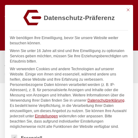
Mit die
Datenschutz-Präferenz
0
Wir benötigen Ihre Einwilligung, bevor Sie unsere Website weiter
besuchen können.
Wenn Sie unter 16 Jahre alt sind und Ihre Einwilligung zu optionalen
Suchen
Services geben möchten, müssen Sie Ihre Erziehungsberechtigten um
Start
/
Gastronomiebedarf & Gastro Geräte für Profis
/
Erlaubnis bitten.
Wassertechnik
/
Wellnes
/
Wir verwenden Cookies und andere Technologien auf unserer
spa Kneipp’sche Garnitur 1/2″ Ø 20mm 3/4″ ÜM
Website. Einige von ihnen sind essenziell, während andere uns
helfen, diese Website und Ihre Erfahrung zu verbessern.
Personenbezogene Daten können verarbeitet werden (z. B. IP-
Adressen), z. B. für personalisierte Anzeigen und Inhalte oder die
Messung von Anzeigen und Inhalten.
Weitere Informationen über die
Verwendung Ihrer Daten finden Sie in unserer
Datenschutzerklärung
.
Es besteht keine Verpflichtung, in die Verarbeitung Ihrer Daten
einzuwilligen, um dieses Angebot zu nutzen.
Sie können Ihre Auswahl
jederzeit unter
Einstellungen
widerrufen oder anpassen.
Bitte
beachten Sie, dass aufgrund individueller Einstellungen
möglicherweise nicht alle Funktionen der Website verfügbar sind.
Es folgt eine Liste der Service-Gruppen, für die eine Einwilligung
Essenziell