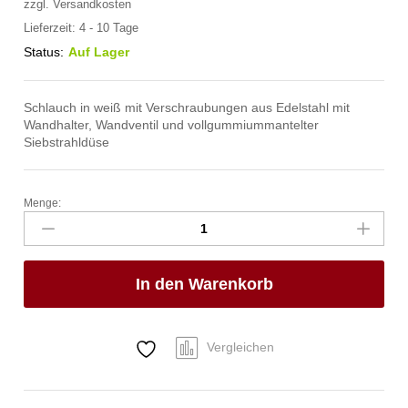
zzgl.
Versandkosten
Lieferzeit:
4 - 10 Tage
Status:
Auf Lager
Schlauch in weiß mit Verschraubungen aus Edelstahl mit
Wandhalter, Wandventil und vollgummiummantelter
Siebstrahldüse
Menge:
spa
Kneipp'sche
Garnitur
1/2"
In den Warenkorb
Ø
27mm
3/4"
ÜM
Vergleichen
Anzahl