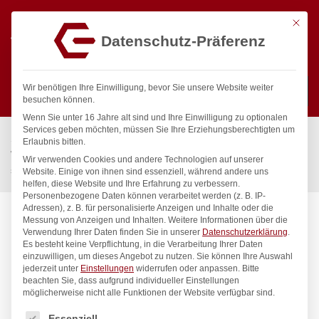
Mit die
Datenschutz-Präferenz
0
Wir benötigen Ihre Einwilligung, bevor Sie unsere Website weiter
besuchen können.
Wenn Sie unter 16 Jahre alt sind und Ihre Einwilligung zu optionalen
Suchen
Services geben möchten, müssen Sie Ihre Erziehungsberechtigten um
Start
/
Gastronomiebedarf & Gastro Geräte für Profis
/
Erlaubnis bitten.
Wassertechnik
/
Wellnes
/
Wir verwenden Cookies und andere Technologien auf unserer
spa Kneipp’sche Garnitur 1/2″ Ø 27mm 3/4″ ÜM
Website. Einige von ihnen sind essenziell, während andere uns
helfen, diese Website und Ihre Erfahrung zu verbessern.
Personenbezogene Daten können verarbeitet werden (z. B. IP-
Adressen), z. B. für personalisierte Anzeigen und Inhalte oder die
Messung von Anzeigen und Inhalten.
Weitere Informationen über die
Verwendung Ihrer Daten finden Sie in unserer
Datenschutzerklärung
.
Es besteht keine Verpflichtung, in die Verarbeitung Ihrer Daten
einzuwilligen, um dieses Angebot zu nutzen.
Sie können Ihre Auswahl
jederzeit unter
Einstellungen
widerrufen oder anpassen.
Bitte
beachten Sie, dass aufgrund individueller Einstellungen
möglicherweise nicht alle Funktionen der Website verfügbar sind.
Es folgt eine Liste der Service-Gruppen, für die eine Einwilligung
Essenziell