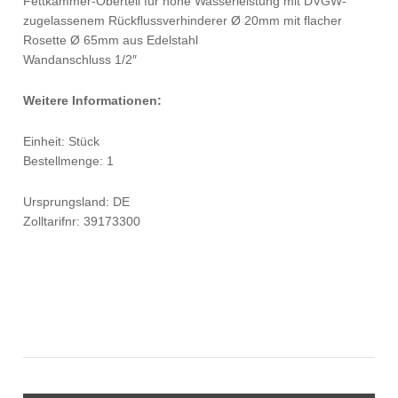
Fettkammer-Oberteil für hohe Wasserleistung mit DVGW-
zugelassenem Rückflussverhinderer Ø 20mm mit flacher
Rosette Ø 65mm aus Edelstahl
Wandanschluss 1/2″
Weitere Informationen:
Einheit: Stück
Bestellmenge: 1
Ursprungsland: DE
Zolltarifnr: 39173300