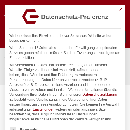
Mit die
Datenschutz-Präferenz
0
Wir benötigen Ihre Einwilligung, bevor Sie unsere Website weiter
besuchen können.
Wenn Sie unter 16 Jahre alt sind und Ihre Einwilligung zu optionalen
Suchen
Services geben möchten, müssen Sie Ihre Erziehungsberechtigten um
Start
/
Gastronomiebedarf & Gastro Geräte für Profis
/
Erlaubnis bitten.
Bar & Kaffee
/
Zubehör
/
Wir verwenden Cookies und andere Technologien auf unserer
Vakuum-Weinpumpe inkl. Verschlüssen, BarUp,
Website. Einige von ihnen sind essenziell, während andere uns
helfen, diese Website und Ihre Erfahrung zu verbessern.
140x65x(H)50mm
Personenbezogene Daten können verarbeitet werden (z. B. IP-
Adressen), z. B. für personalisierte Anzeigen und Inhalte oder die
Messung von Anzeigen und Inhalten.
Weitere Informationen über die
Verwendung Ihrer Daten finden Sie in unserer
Datenschutzerklärung
.
Es besteht keine Verpflichtung, in die Verarbeitung Ihrer Daten
einzuwilligen, um dieses Angebot zu nutzen.
Sie können Ihre Auswahl
jederzeit unter
Einstellungen
widerrufen oder anpassen.
Bitte
beachten Sie, dass aufgrund individueller Einstellungen
möglicherweise nicht alle Funktionen der Website verfügbar sind.
Es folgt eine Liste der Service-Gruppen, für die eine Einwilligung
Essenziell