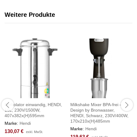
Weitere Produkte
Perkolator einwandig, HENDI,
Milkshake Mixer BPA-frei –
16L, 230V/1500W,
Design by Bronwasser,
407x382x(H)595mm
HENDI, Schwarz, 230V/400W,
170x210x(H)485mm
Marke:
Hendi
Marke:
Hendi
130,07
€
exkl. MwSt.
119,63
€