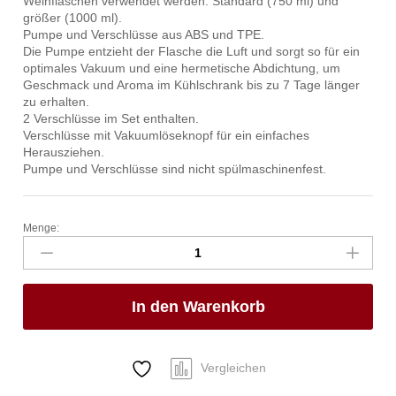
Weinflaschen verwendet werden: Standard (750 ml) und
größer (1000 ml).
Pumpe und Verschlüsse aus ABS und TPE.
Die Pumpe entzieht der Flasche die Luft und sorgt so für ein
optimales Vakuum und eine hermetische Abdichtung, um
Geschmack und Aroma im Kühlschrank bis zu 7 Tage länger
zu erhalten.
2 Verschlüsse im Set enthalten.
Verschlüsse mit Vakuumlöseknopf für ein einfaches
Herausziehen.
Pumpe und Verschlüsse sind nicht spülmaschinenfest.
Menge:
Vakuum-
Weinpumpe
inkl.
Verschlüssen,
In den Warenkorb
BarUp,
140x65x(H)50mm
Anzahl
Vergleichen