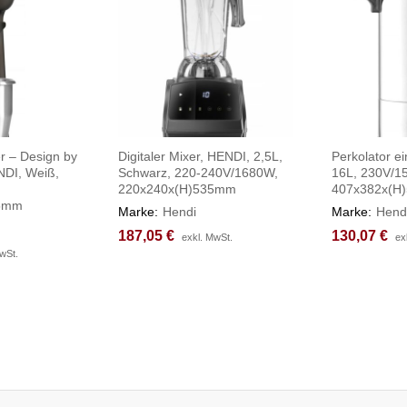
r – Design by
Digitaler Mixer, HENDI, 2,5L,
Perkolator e
NDI, Weiß,
Schwarz, 220-240V/1680W,
16L, 230V/1
220x240x(H)535mm
407x382x(H
85mm
Marke:
Hendi
Marke:
Hend
187,05
187,05
€
€
130,07
130,07
€
€
exkl. MwSt.
exkl. MwSt.
ex
ex
wSt.
wSt.