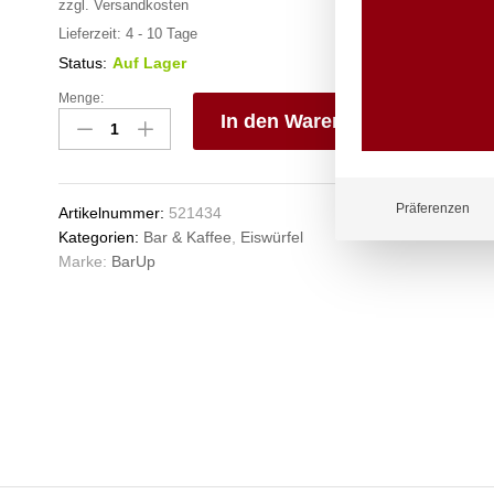
zzgl.
Versandkosten
Lieferzeit:
4 - 10 Tage
Status:
Auf Lager
Menge:
Eisschaufel
In den Warenkorb
geschlitzt,
BarUp,
V
0,35L,
e
220x80mm
n
Präferenzen
Artikelnummer:
521434
Anzahl
Kategorien:
Bar & Kaffee
,
Eiswürfel
Marke:
BarUp