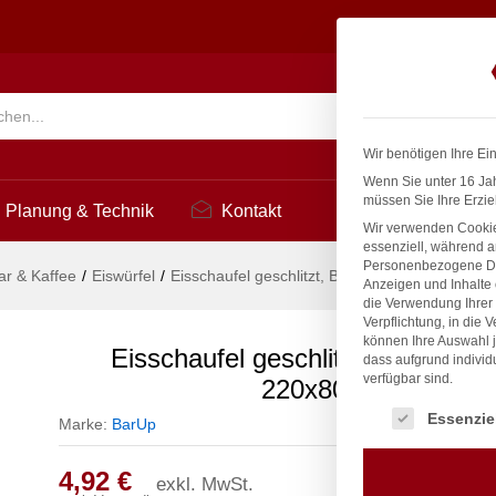
 0,35L, 220x80mm
Suchen
Wir benötigen Ihre Ei
Wenn Sie unter 16 Jah
müssen Sie Ihre Erzie
Planung & Technik
Kontakt
Wir verwenden Cookie
essenziell, während a
Personenbezogene Date
ar & Kaffee
/
Eiswürfel
/
Eisschaufel geschlitzt, BarUp, 0,35L, 220x80
Anzeigen und Inhalte
die Verwendung Ihrer 
Verpflichtung, in die 
können Ihre Auswahl j
Eisschaufel geschlitzt, BarUp, 0,
dass aufgrund individ
verfügbar sind.
220x80mm
Es folgt eine Liste
Essenzie
Marke:
BarUp
4,92
€
exkl. MwSt.