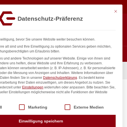
4,92
€
In den Warenkorb
exkl. MwSt.
Mit diese
Datenschutz-Präferenz
Hotline
Anmelden
+43 800 404 407
Registrieren
0
nwilligung, bevor Sie unsere Website weiter besuchen können.
re alt sind und Ihre Einwilligung zu optionalen Services geben möchten,
hungsberechtigten um Erlaubnis bitten.
s und andere Technologien auf unserer Website. Einige von ihnen sind
ndere uns helfen, diese Website und Ihre Erfahrung zu verbessern.
n können verarbeitet werden (z. B. IP-Adressen), z. B. für personalisierte
mm
 oder die Messung von Anzeigen und Inhalten.
Weitere Informationen über
Daten finden Sie in unserer
Datenschutzerklärung
.
Es besteht keine
Verarbeitung Ihrer Daten einzuwilligen, um dieses Angebot zu nutzen.
Sie
ederzeit unter
Einstellungen
widerrufen oder anpassen.
Bitte beachten Sie,
35L,
ueller Einstellungen möglicherweise nicht alle Funktionen der Website
 der Service-Gruppen, für die eine Einwilligung erteilt werden kann. Di
ll
Marketing
Externe Medien
inkl. / exkl. MwSt.
Einwilligung speichern