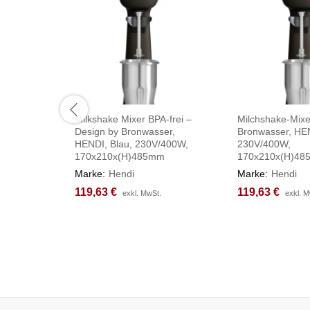
Milkshake Mixer BPA-frei –
Milchshake-Mixe
Design by Bronwasser,
Bronwasser, HE
HENDI, Blau, 230V/400W,
230V/400W,
170x210x(H)485mm
170x210x(H)4
Marke:
Hendi
Marke:
Hendi
119,63
119,63
€
€
119,63
119,63
€
€
exkl. MwSt.
exkl. MwSt.
exkl. M
exkl. M