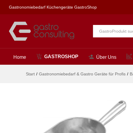
Eisschaufel geschlitzt, BarUp,
Gastronomiebedarf Küchengeräte GastroShop
Beschreibung
Alle
GASTROSHOP
Home
Über Uns
Start
/
Gastronomiebedarf & Gastro Geräte für Profis
/
B