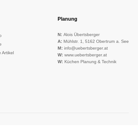
Planung
N:
Alois Übertsberger
o
A:
Mühlstr. 1, 5162 Obertrum a. See
e
M:
info@uebertsberger.at
 Artikel
W:
www.uebertsberger.at
W:
Küchen Planung & Technik