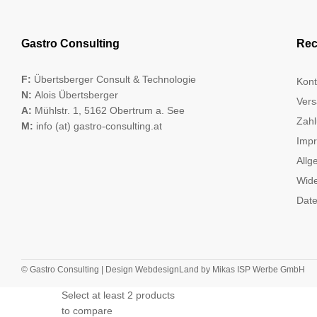
Gastro Consulting
Rec
F:
Übertsberger Consult & Technologie
Kont
N:
Alois Übertsberger
Vers
A:
Mühlstr. 1, 5162 Obertrum a. See
Zahl
M:
info (at) gastro-consulting.at
Imp
Allg
Wide
Date
© Gastro Consulting | Design
WebdesignLand
by
Mikas ISP Werbe GmbH
Select at least 2 products
to compare