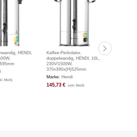
inwandig, HENDI,
Kaffee-Perkolator,
Filterkaf
500W,
doppelwandig, HENDI, 10L,
Kitchen 
)595mm
230V/1500W,
195x370
370x390x(H)525mm
i
Marke:
H
Marke:
Hendi
225,77
225,77
kl. MwSt.
kl. MwSt.
145,73
145,73
€
€
exkl. MwSt.
exkl. MwSt.