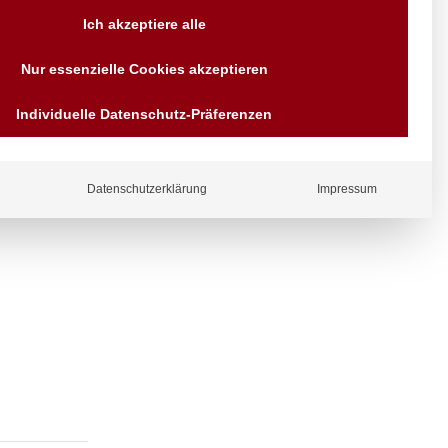
Versand AT & DE weitere auf
Ich akzeptiere alle
Anfragen
Wir sind seit über 40 Jahren
Nur essenzielle Cookies akzeptieren
für Sie da
Bezahlen Sie mit
Individuelle Datenschutz-Präferenzen
Vorrauskasse Paypal,
Kreditkarte, Direkt
ergl
Banküberweisung, Sofort,
iche
EPS oder GiroPay
Datenschutzerklärung
Impressum