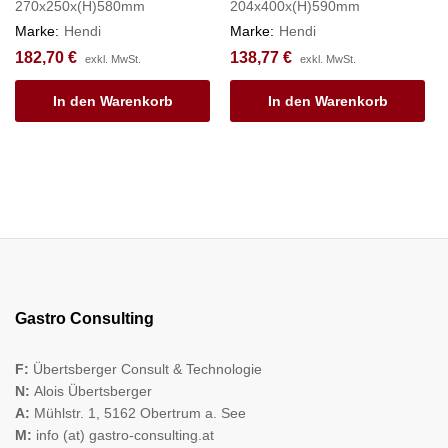
270x250x(H)580mm
204x400x(H)590mm
Marke:
Hendi
Marke:
Hendi
182,70
€
138,77
€
exkl. MwSt.
exkl. MwSt.
In den Warenkorb
In den Warenkorb
Gastro Consulting
F:
Übertsberger Consult & Technologie
N:
Alois Übertsberger
A:
Mühlstr. 1, 5162 Obertrum a. See
M:
info (at) gastro-consulting.at