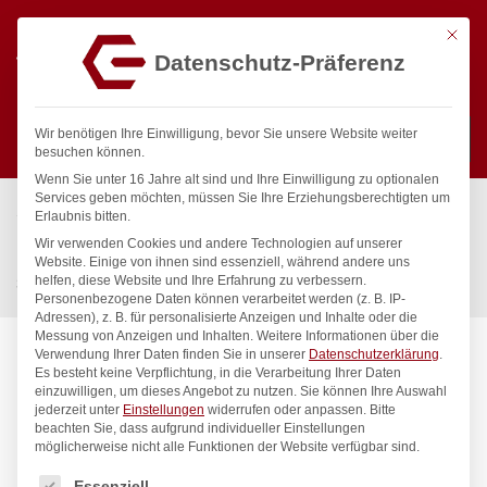
Mit die
Datenschutz-Präferenz
0
Wir benötigen Ihre Einwilligung, bevor Sie unsere Website weiter
besuchen können.
Wenn Sie unter 16 Jahre alt sind und Ihre Einwilligung zu optionalen
Suchen
Services geben möchten, müssen Sie Ihre Erziehungsberechtigten um
Start
/
Gastronomiebedarf & Gastro Geräte für Profis
/
Erlaubnis bitten.
Bar & Kaffee
/
Heißgetränke
/
Wir verwenden Cookies und andere Technologien auf unserer
Heißgetränkespender, doppelwandig, HENDI, 18L, 230V/2200W,
Website. Einige von ihnen sind essenziell, während andere uns
helfen, diese Website und Ihre Erfahrung zu verbessern.
386x393x(H)666mm
Personenbezogene Daten können verarbeitet werden (z. B. IP-
Adressen), z. B. für personalisierte Anzeigen und Inhalte oder die
Messung von Anzeigen und Inhalten.
Weitere Informationen über die
Verwendung Ihrer Daten finden Sie in unserer
Datenschutzerklärung
.
Es besteht keine Verpflichtung, in die Verarbeitung Ihrer Daten
einzuwilligen, um dieses Angebot zu nutzen.
Sie können Ihre Auswahl
jederzeit unter
Einstellungen
widerrufen oder anpassen.
Bitte
beachten Sie, dass aufgrund individueller Einstellungen
möglicherweise nicht alle Funktionen der Website verfügbar sind.
Es folgt eine Liste der Service-Gruppen, für die eine Einwilligung
Essenziell