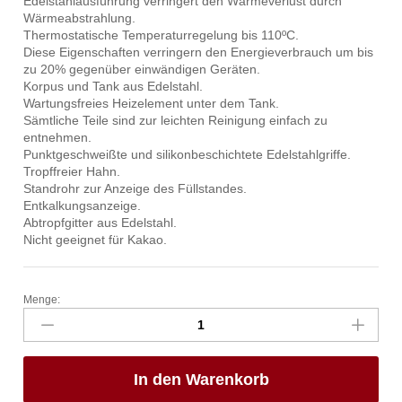
Edelstahlausführung verringert den Wärmeverlust durch
Wärmeabstrahlung.
Thermostatische Temperaturregelung bis 110ºC.
Diese Eigenschaften verringern den Energieverbrauch um bis
zu 20% gegenüber einwändigen Geräten.
Korpus und Tank aus Edelstahl.
Wartungsfreies Heizelement unter dem Tank.
Sämtliche Teile sind zur leichten Reinigung einfach zu
entnehmen.
Punktgeschweißte und silikonbeschichtete Edelstahlgriffe.
Tropffreier Hahn.
Standrohr zur Anzeige des Füllstandes.
Entkalkungsanzeige.
Abtropfgitter aus Edelstahl.
Nicht geeignet für Kakao.
Menge:
Heißgetränkespender,
doppelwandig,
HENDI,
18L,
In den Warenkorb
230V/2200W,
386x393x(H)666mm