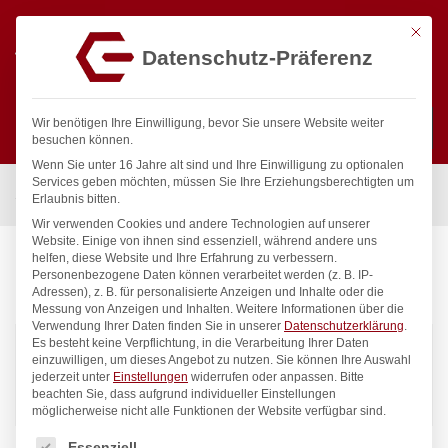
Mit die
Datenschutz-Präferenz
0
Wir benötigen Ihre Einwilligung, bevor Sie unsere Website weiter
besuchen können.
Wenn Sie unter 16 Jahre alt sind und Ihre Einwilligung zu optionalen
Suchen
Services geben möchten, müssen Sie Ihre Erziehungsberechtigten um
Start
/
Arktic
Erlaubnis bitten.
Wir verwenden Cookies und andere Technologien auf unserer
Website. Einige von ihnen sind essenziell, während andere uns
helfen, diese Website und Ihre Erfahrung zu verbessern.
Personenbezogene Daten können verarbeitet werden (z. B. IP-
ARKTIC
Adressen), z. B. für personalisierte Anzeigen und Inhalte oder die
Messung von Anzeigen und Inhalten.
Weitere Informationen über die
Verwendung Ihrer Daten finden Sie in unserer
Datenschutzerklärung
.
Es besteht keine Verpflichtung, in die Verarbeitung Ihrer Daten
93
Produkte gefunden
einzuwilligen, um dieses Angebot zu nutzen.
Sie können Ihre Auswahl
jederzeit unter
Einstellungen
widerrufen oder anpassen.
Bitte
beachten Sie, dass aufgrund individueller Einstellungen
Standardsortierung
Filter
möglicherweise nicht alle Funktionen der Website verfügbar sind.
Es folgt eine Liste der Service-Gruppen, für die eine Einwilligung
Essenziell