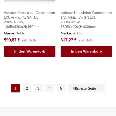
Aufsatz-Kühlvitrine Gastronorm
Aufsatz-Kühlvitrine Gastronorm
1/3, Arktic, 7x GN 1/3,
1/3, Arktic, 7x GN 1/3,
230V/180W,
230V/180W,
1605x420x(H)460mm
1605x420x(H)630mm
Marke:
Arktic
Marke:
Arktic
599,87
€
617,27
€
exkl. MwSt.
exkl. MwSt.
In den Warenkorb
In den Warenkorb
1
2
3
4
5
Nächste Seite