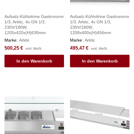
Aufsatz-Kühlvitrine Gastronorm
Aufsatz-Kühlvitrine Gastronorm
1/3, Arktic, 4x GN 1/3,
1/3, Arktic, 4x GN 1/3,
230V/180W,
230V/180W,
1205x420x(H)630mm
1208x400x(H)456mm
Marke:
Arktic
Marke:
Arktic
500,25
€
495,47
€
exkl. MwSt.
exkl. MwSt.
In den Warenkorb
In den Warenkorb