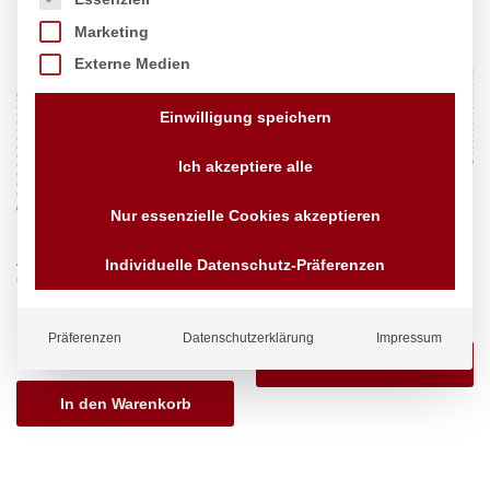
Marketing
Externe Medien
Einwilligung speichern
Ich akzeptiere alle
Nur essenzielle Cookies akzeptieren
Ablagefach für Kühl- und
Arktic, Regal
Individuelle Datenschutz-Präferenzen
Gefrierschränke 2-türig Kitchen
Marke:
Arktic
Line, Arktic, Regal
28,28
€
exkl. MwSt.
Marke:
Arktic
Präferenzen
Datenschutzerklärung
Impressum
12,62
€
exkl. MwSt.
In den Warenkorb
In den Warenkorb