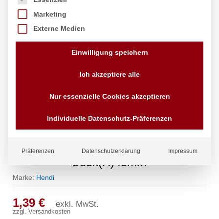
Marketing
Externe Medien
Einwilligung speichern
Ich akzeptiere alle
Nur essenzielle Cookies akzeptieren
Individuelle Datenschutz-Präferenzen
Auflaufförmchen, HENDI, 100 ml,
Präferenzen
Datenschutzerklärung
Impressum
ø85x(H)45mm
Marke:
Hendi
1,39
€
exkl. MwSt.
zzgl.
Versandkosten