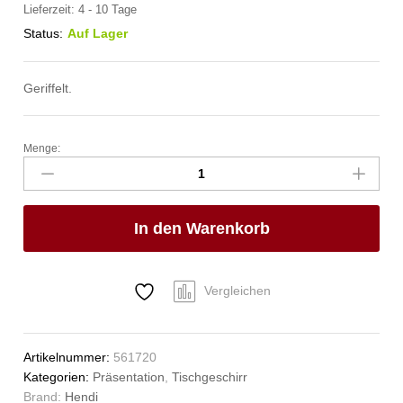
Lieferzeit:
4 - 10 Tage
Status:
Auf Lager
Geriffelt.
Menge:
Auflaufförmchen,
HENDI,
100
ml,
In den Warenkorb
ø85x(H)45mm
Anzahl
Vergleichen
Artikelnummer:
561720
Kategorien:
Präsentation
,
Tischgeschirr
Brand:
Hendi