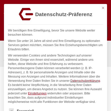
Mit die
Datenschutz-Präferenz
0
Wir benötigen Ihre Einwilligung, bevor Sie unsere Website weiter
besuchen können.
Wenn Sie unter 16 Jahre alt sind und Ihre Einwilligung zu optionalen
Suchen
Services geben möchten, müssen Sie Ihre Erziehungsberechtigten um
Start
/
Gastronomiebedarf & Gastro Geräte für Profis
/
Erlaubnis bitten.
Präsentation
/
Tischgeschirr
/
Wir verwenden Cookies und andere Technologien auf unserer
Auflaufförmchen, HENDI, 100 ml, ø85x(H)45mm
Website. Einige von ihnen sind essenziell, während andere uns
helfen, diese Website und Ihre Erfahrung zu verbessern.
Personenbezogene Daten können verarbeitet werden (z. B. IP-
Adressen), z. B. für personalisierte Anzeigen und Inhalte oder die
Messung von Anzeigen und Inhalten.
Weitere Informationen über die
Verwendung Ihrer Daten finden Sie in unserer
Datenschutzerklärung
.
Es besteht keine Verpflichtung, in die Verarbeitung Ihrer Daten
einzuwilligen, um dieses Angebot zu nutzen.
Sie können Ihre Auswahl
jederzeit unter
Einstellungen
widerrufen oder anpassen.
Bitte
beachten Sie, dass aufgrund individueller Einstellungen
möglicherweise nicht alle Funktionen der Website verfügbar sind.
Es folgt eine Liste der Service-Gruppen, für die eine Einwilligung
Essenziell