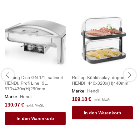
Chafing Dish GN 1/1, satiniert,
Rolltop-Kühldisplay, doppelt,
HENDI, Profi Line, 9L,
HENDI, 440x320x(H)440mm
570x430x(H)290mm
Marke:
Hendi
Marke:
Hendi
109,18
€
exkl. MwSt.
130,07
€
exkl. MwSt.
In den Warenkorb
In den Warenkorb