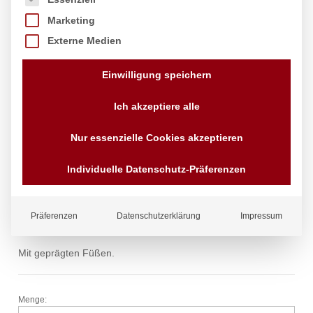
Marketing
Externe Medien
Einwilligung speichern
Auslageplatte, HENDI, 240x170mm
Ich akzeptiere alle
Marke:
Hendi
Nur essenzielle Cookies akzeptieren
7,79
€
exkl. MwSt.
Individuelle Datenschutz-Präferenzen
zzgl.
Versandkosten
Lieferzeit:
4 - 10 Tage
Status:
Auf Lager
Präferenzen
Datenschutzerklärung
Impressum
Mit geprägten Füßen.
Menge:
Auslageplatte,