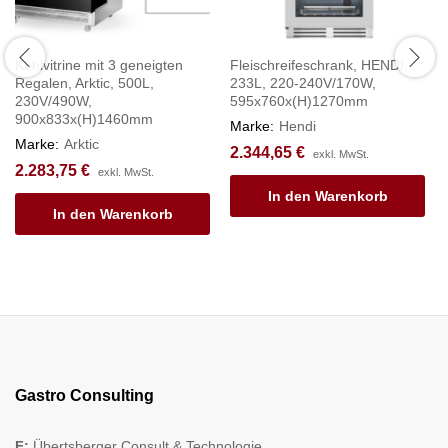
Kühlvitrine mit 3 geneigten
Fleischreifeschrank, HENDI,
Regalen, Arktic, 500L,
233L, 220-240V/170W,
230V/490W,
595x760x(H)1270mm
900x833x(H)1460mm
Marke:
Hendi
Marke:
Arktic
2.344,65
€
exkl. MwSt.
2.283,75
€
exkl. MwSt.
In den Warenkorb
In den Warenkorb
Gastro Consulting
F:
Übertsberger Consult & Technologie