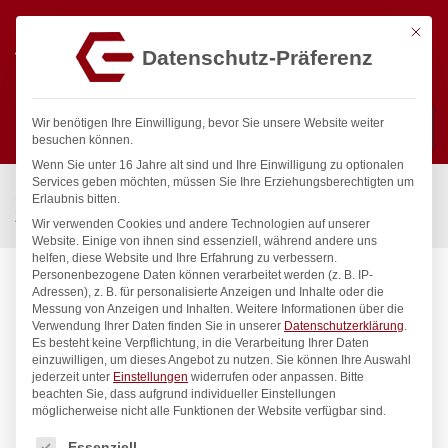
Mit die
Datenschutz-Präferenz
0
Wir benötigen Ihre Einwilligung, bevor Sie unsere Website weiter
besuchen können.
Wenn Sie unter 16 Jahre alt sind und Ihre Einwilligung zu optionalen
Suchen
Services geben möchten, müssen Sie Ihre Erziehungsberechtigten um
Start
/
Gastronomiebedarf & Gastro Geräte für Profis
/
Kühlung
/
Erlaubnis bitten.
Zubehör
/
Auslageplatte, HENDI, 240x170mm
Wir verwenden Cookies und andere Technologien auf unserer
Website. Einige von ihnen sind essenziell, während andere uns
helfen, diese Website und Ihre Erfahrung zu verbessern.
Personenbezogene Daten können verarbeitet werden (z. B. IP-
Adressen), z. B. für personalisierte Anzeigen und Inhalte oder die
Messung von Anzeigen und Inhalten.
Weitere Informationen über die
Verwendung Ihrer Daten finden Sie in unserer
Datenschutzerklärung
.
Es besteht keine Verpflichtung, in die Verarbeitung Ihrer Daten
einzuwilligen, um dieses Angebot zu nutzen.
Sie können Ihre Auswahl
jederzeit unter
Einstellungen
widerrufen oder anpassen.
Bitte
beachten Sie, dass aufgrund individueller Einstellungen
möglicherweise nicht alle Funktionen der Website verfügbar sind.
Es folgt eine Liste der Service-Gruppen, für die eine Einwilligung
Essenziell