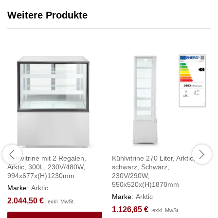
Weitere Produkte
Kühlvitrine mit 2 Regalen,
Kühlvitrine 270 Liter, Arktic,
Arktic, 300L, 230V/480W,
schwarz, Schwarz,
994x677x(H)1230mm
230V/290W,
550x520x(H)1870mm
Marke:
Arktic
Marke:
Arktic
2.044,50
€
exkl. MwSt.
1.126,65
€
exkl. MwSt.