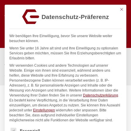
Mit die
Datenschutz-Präferenz
0
Wir benötigen Ihre Einwilligung, bevor Sie unsere Website weiter
besuchen können.
Wenn Sie unter 16 Jahre alt sind und Ihre Einwilligung zu optionalen
Suchen
Services geben möchten, müssen Sie Ihre Erziehungsberechtigten um
Start
/
Gastronomiebedarf & Gastro Geräte für Profis
/
Kühlung
/
Erlaubnis bitten.
Aufsatz-Kühl- & -Gefriergeräte
/
Wir verwenden Cookies und andere Technologien auf unserer
Kühlvitrine mit 3 geneigten Regalen, Arktic, 500L, 230V/490W,
Website. Einige von ihnen sind essenziell, während andere uns
helfen, diese Website und Ihre Erfahrung zu verbessern.
900x833x(H)1460mm
Personenbezogene Daten können verarbeitet werden (z. B. IP-
Adressen), z. B. für personalisierte Anzeigen und Inhalte oder die
Messung von Anzeigen und Inhalten.
Weitere Informationen über die
Verwendung Ihrer Daten finden Sie in unserer
Datenschutzerklärung
.
Es besteht keine Verpflichtung, in die Verarbeitung Ihrer Daten
einzuwilligen, um dieses Angebot zu nutzen.
Sie können Ihre Auswahl
jederzeit unter
Einstellungen
widerrufen oder anpassen.
Bitte
beachten Sie, dass aufgrund individueller Einstellungen
möglicherweise nicht alle Funktionen der Website verfügbar sind.
Es folgt eine Liste der Service-Gruppen, für die eine Einwilligung
Essenziell