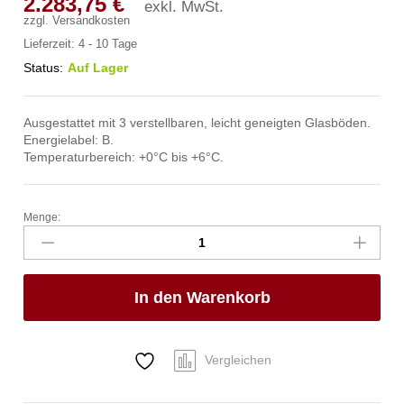
2.283,75
€
exkl. MwSt.
zzgl.
Versandkosten
Lieferzeit:
4 - 10 Tage
Status:
Auf Lager
Ausgestattet mit 3 verstellbaren, leicht geneigten Glasböden.
Energielabel: B.
Temperaturbereich: +0°C bis +6°C.
Menge:
Kühlvitrine
mit
3
geneigten
In den Warenkorb
Regalen,
Arktic,
500L,
230V/490W,
Vergleichen
900x833x(H)1460mm
Anzahl