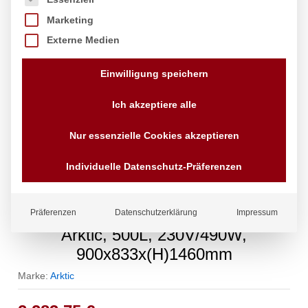
Marketing
Externe Medien
Einwilligung speichern
Ich akzeptiere alle
Nur essenzielle Cookies akzeptieren
Individuelle Datenschutz-Präferenzen
Kühlvitrine mit 3 geneigten Regalen,
Präferenzen
Datenschutzerklärung
Impressum
Arktic, 500L, 230V/490W,
900x833x(H)1460mm
Marke:
Arktic