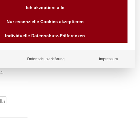
Versand AT & DE weitere auf
Ich akzeptiere alle
Anfragen
Wir sind seit über 40 Jahren
Nur essenzielle Cookies akzeptieren
für Sie da
Bezahlen Sie mit
Individuelle Datenschutz-Präferenzen
Vorrauskasse Paypal,
Kreditkarte, Direkt
Banküberweisung, Sofort,
EPS oder GiroPay
Datenschutzerklärung
Impressum
4.
ergl
iche