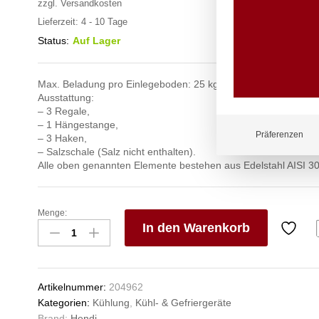
zzgl.
Versandkosten
Lieferzeit:
4 - 10 Tage
Status:
Auf Lager
Max. Beladung pro Einlegeboden: 25 kg.
Ausstattung:
– 3 Regale,
– 1 Hängestange,
Präferenzen
– 3 Haken,
– Salzschale (Salz nicht enthalten).
Alle oben genannten Elemente bestehen aus Edelstahl AISI 30
Menge:
Fleischreifeschrank,
In den Warenkorb
HENDI,
352L,
V
220-
e
240V/170W,
n
Artikelnummer:
204962
695x760x(H)1720mm
Kategorien:
Kühlung
,
Kühl- & Gefriergeräte
Anzahl
Brand:
Hendi