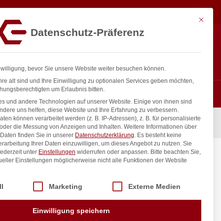
05,65
€
In den Warenkorb
exkl. MwSt.
Mit diese
Datenschutz-Präferenz
ntakt
Anmelden
nfo@gastro-consulting.at
Registrieren
0
nwilligung, bevor Sie unsere Website weiter besuchen können.
re alt sind und Ihre Einwilligung zu optionalen Services geben möchten,
hungsberechtigten um Erlaubnis bitten.
s und andere Technologien auf unserer Website. Einige von ihnen sind
ndere uns helfen, diese Website und Ihre Erfahrung zu verbessern.
n können verarbeitet werden (z. B. IP-Adressen), z. B. für personalisierte
220-240V/170W, 695x760x(H)1720mm
 oder die Messung von Anzeigen und Inhalten.
Weitere Informationen über
Daten finden Sie in unserer
Datenschutzerklärung
.
Es besteht keine
Verarbeitung Ihrer Daten einzuwilligen, um dieses Angebot zu nutzen.
Sie
ederzeit unter
Einstellungen
widerrufen oder anpassen.
Bitte beachten Sie,
, 220-
ueller Einstellungen möglicherweise nicht alle Funktionen der Website
0mm
 der Service-Gruppen, für die eine Einwilligung erteilt werden kann. Di
ll
Marketing
Externe Medien
inkl. / exkl. MwSt.
Einwilligung speichern