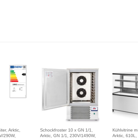
ter, Arktic,
Schockfroster 10 x GN 1/1,
Kühlvitrine m
0V/290W,
Arktic, GN 1/1, 230V/1490W,
Arktic, 610L