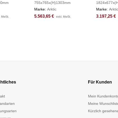
870mm
755x765x(H)1303mm
1824x677x(
Marke:
Arktic
Marke:
Arkti
5.563,65
5.563,65
€
€
3.197,25
3.197,25
€
€
. MwSt.
. MwSt.
exkl. MwSt.
exkl. MwSt.
htliches
Für Kunden
akt
Mein Kundenkont
andarten
Meine Wunschlist
ungsarten
Kürzlich gesehene