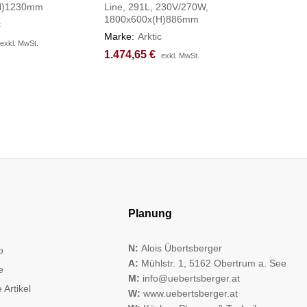
H)1230mm
Line, 291L, 230V/270W,
250L, 23
1800x600x(H)886mm
2020x80
c
Marke:
Arktic
Marke:
Ar
exkl. MwSt.
exkl. MwSt.
1.474,65
1.474,65
€
€
2.344,6
2.344,6
exkl. MwSt.
exkl. MwSt.
Planung
N:
Alois Übertsberger
o
A:
Mühlstr. 1, 5162 Obertrum a. See
e
M:
info@uebertsberger.at
 Artikel
W:
www.uebertsberger.at