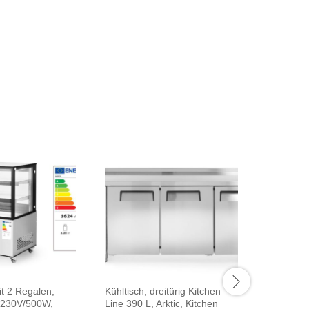
it 2 Regalen,
Kühltisch, dreitürig Kitchen
Pizzatisch
, 230V/500W,
Line 390 L, Arktic, Kitchen
Schublade