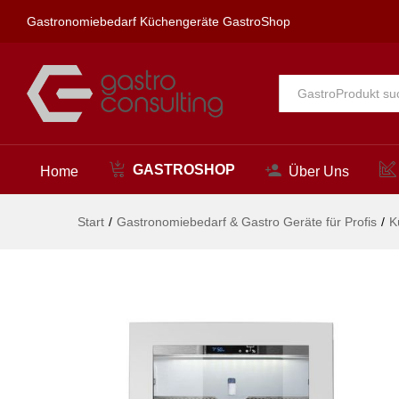
Fleischreifeschrank, HENDI, 
Gastronomiebedarf Küchengeräte GastroShop
Beschreibung
Alle
GASTROSHOP
Home
Über Uns
Start
/
Gastronomiebedarf & Gastro Geräte für Profis
/
K