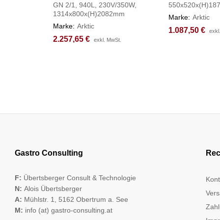
GN 2/1, 940L, 230V/350W,
550x520x(H)1
1314x800x(H)2082mm
Marke:
Arktic
Marke:
Arktic
1.087,50
1.087,50
€
€
exkl
exkl
2.257,65
2.257,65
€
€
exkl. MwSt.
exkl. MwSt.
Gastro Consulting
Rec
F:
Übertsberger Consult & Technologie
Kont
N:
Alois Übertsberger
Vers
A:
Mühlstr. 1, 5162 Obertrum a. See
Zahl
M:
info (at) gastro-consulting.at