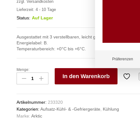
zzgl.
Versandkosten
Lieferzeit:
4 - 10 Tage
Status:
Auf Lager
Ausgestattet mit 3 verstellbaren, leicht geneigten Glasböden.
Energielabel: B.
Temperaturbereich: +0°C bis +6°C.
Präferenzen
Menge:
Kühlvitrine
In den Warenkorb
mit
3
V
geneigten
e
Regalen,
n
Artikelnummer:
233320
Arktic,
Kategorien:
Aufsatz-Kühl- & -Gefriergeräte
,
Kühlung
650L,
Marke:
Arktic
230V/490W,
1200x833x(H)1460mm
Anzahl