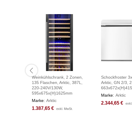
Weinkühlschrank, 2 Zonen,
Schockfroster 3
135 Flaschen, Arktic, 387L,
Arktic, GN 2/3,
220-240V/130W,
663x672x(H)4
595x675x(H)1625mm
Marke:
Arktic
Marke:
Arktic
2.344,65
2.344,65
€
€
exkl
exkl
1.387,65
1.387,65
€
€
exkl. MwSt.
exkl. MwSt.