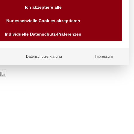
Versand AT & DE weitere auf
Ich akzeptiere alle
Anfragen
Wir sind seit über 40 Jahren
Nur essenzielle Cookies akzeptieren
für Sie da
Bezahlen Sie mit
Individuelle Datenschutz-Präferenzen
Vorrauskasse Paypal,
Kreditkarte, Direkt
Banküberweisung, Sofort,
EPS oder GiroPay
Datenschutzerklärung
Impressum
ergl
iche