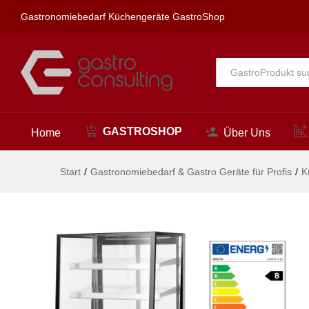
1200x833x(H)1460mm
Gastronomiebedarf Küchengeräte GastroShop
Beschreibung
Alle
GASTROSHOP
Home
Über Uns
Start
/
Gastronomiebedarf & Gastro Geräte für Profis
/
K