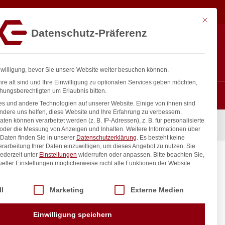
2.588,25
€
exkl.
In den Warenkorb
MwSt.
Mit diese
Datenschutz-Präferenz
Hotline
Anmelden
+43 800 404 407
Registrieren
0
nwilligung, bevor Sie unsere Website weiter besuchen können.
re alt sind und Ihre Einwilligung zu optionalen Services geben möchten,
hungsberechtigten um Erlaubnis bitten.
s und andere Technologien auf unserer Website. Einige von ihnen sind
ndere uns helfen, diese Website und Ihre Erfahrung zu verbessern.
n können verarbeitet werden (z. B. IP-Adressen), z. B. für personalisierte
 Regalen, Arktic, 650L, 230V/490W, 1200x833x(H)1460mm
 oder die Messung von Anzeigen und Inhalten.
Weitere Informationen über
Daten finden Sie in unserer
Datenschutzerklärung
.
Es besteht keine
Verarbeitung Ihrer Daten einzuwilligen, um dieses Angebot zu nutzen.
Sie
ederzeit unter
Einstellungen
widerrufen oder anpassen.
Bitte beachten Sie,
 Arktic,
ueller Einstellungen möglicherweise nicht alle Funktionen der Website
1460mm
 der Service-Gruppen, für die eine Einwilligung erteilt werden kann. Di
ll
Marketing
Externe Medien
inkl. / exkl. MwSt.
Einwilligung speichern