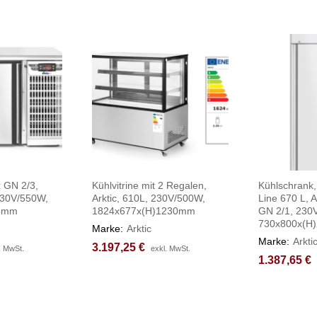
x GN 2/3,
Kühlvitrine mit 2 Regalen,
Kühlschrank, 
 230V/550W,
Arktic, 610L, 230V/500W,
Line 670 L, Ar
15mm
1824x677x(H)1230mm
GN 2/1, 230
730x800x(H
Marke:
Arktic
Marke:
Arkti
3.197,25
3.197,25
€
€
. MwSt.
. MwSt.
exkl. MwSt.
exkl. MwSt.
1.387,65
1.387,65
€
€