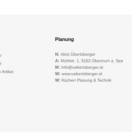
Planung
N:
Alois Übertsberger
o
A:
Mühlstr. 1, 5162 Obertrum a. See
e
M:
info@uebertsberger.at
 Artikel
W:
www.uebertsberger.at
W:
Küchen Planung & Technik