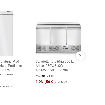
eintürig Profi
Saladette, dreitürig 380 L,
Tiefkühlsc
ktic, Profi Line,
Arktic, 230V/310W,
Line 670 L
V/220W,
1390x702x(H)888mm
GN 2/1, 
)2096mm
730x800
Marke:
Arktic
c
Marke:
Ar
1.261,50
1.261,50
€
€
exkl. MwSt.
exkl. MwSt.
1.735,6
1.735,6
exkl. MwSt.
exkl. MwSt.