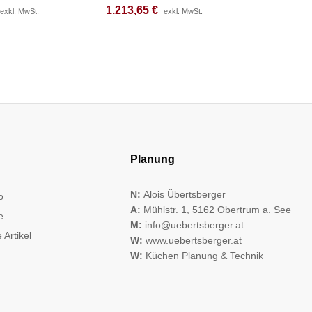
1.213,65
1.213,65
€
€
exkl. MwSt.
exkl. MwSt.
exkl. MwSt.
exkl. MwSt.
Planung
N:
Alois Übertsberger
o
A:
Mühlstr. 1, 5162 Obertrum a. See
e
M:
info@uebertsberger.at
 Artikel
W:
www.uebertsberger.at
W:
Küchen Planung & Technik