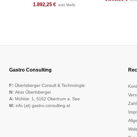
1.892,25
1.892,25
€
€
exkl. MwSt.
exkl. MwSt.
Gastro Consulting
Rec
F:
Übertsberger Consult & Technologie
Kont
N:
Alois Übertsberger
Vers
A:
Mühlstr. 1, 5162 Obertrum a. See
Zahl
M:
info (at) gastro-consulting.at
Imp
Allg
Wide