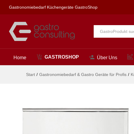
Schockfroster 7 x GN 1/1, Ark
Gastronomiebedarf Küchengeräte GastroShop
Beschreibung
Alle
GASTROSHOP
Home
Über Uns
Start
/
Gastronomiebedarf & Gastro Geräte für Profis
/
K