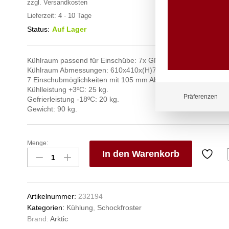
zzgl.
Versandkosten
Lieferzeit:
4 - 10 Tage
Status:
Auf Lager
Kühlraum passend für Einschübe: 7x GN 1/1 oder 7 x 600×40
Kühlraum Abmessungen: 610x410x(H)760 mm.
7 Einschubmöglichkeiten mit 105 mm Abstand zueinander.
Kühlleistung +3ºC: 25 kg.
Präferenzen
Gefrierleistung -18ºC: 20 kg.
Gewicht: 90 kg.
Menge:
Schockfroster
In den Warenkorb
7
x
V
GN
e
1/1,
n
Artikelnummer:
232194
Arktic,
Kategorien:
Kühlung
,
Schockfroster
230V/1490W,
Brand:
Arktic
755x765x(H)1303mm