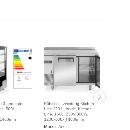
it 3 geneigten
Kühltisch, zweitürig Kitchen
Fleischre
ic, 500L,
Line 220 L, Arktic, Kitchen
233L, 22
Line, 166L, 230V/300W,
595x760
)1460mm
1200x600x(H)886mm
Marke:
H
c
Marke:
Arktic
2.344,6
2.344,6