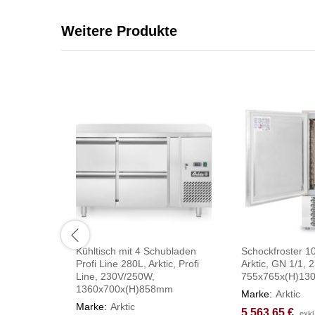
Weitere Produkte
Kühltisch mit 4 Schubladen
Schockfroster 1
Profi Line 280L, Arktic, Profi
Arktic, GN 1/1,
Line, 230V/250W,
755x765x(H)1
1360x700x(H)858mm
Marke:
Arktic
Marke:
Arktic
5.563,65
5.563,65
€
€
exkl
exkl