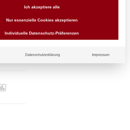
Versand AT & DE weitere auf
Ich akzeptiere alle
Anfragen
Wir sind seit über 40 Jahren
Nur essenzielle Cookies akzeptieren
für Sie da
Bezahlen Sie mit
Individuelle Datenschutz-Präferenzen
0 mm.
Vorrauskasse Paypal,
Kreditkarte, Direkt
Banküberweisung, Sofort,
EPS oder GiroPay
Datenschutzerklärung
Impressum
ergl
iche