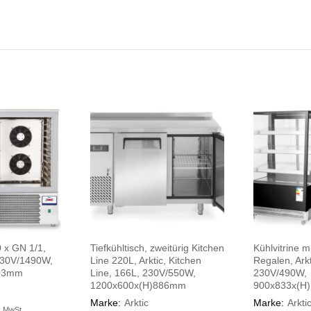
0 x GN 1/1,
Tiefkühltisch, zweitürig Kitchen
Kühlvitrine m
 230V/1490W,
Line 220L, Arktic, Kitchen
Regalen, Arkt
303mm
Line, 166L, 230V/550W,
230V/490W,
1200x600x(H)886mm
900x833x(H
Marke:
Arktic
Marke:
Arkti
. MwSt.
. MwSt.