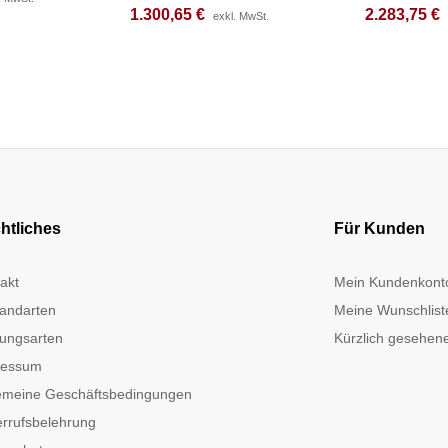
1.300,65
1.300,65
€
€
2.283,75
2.283,75
€
€
exkl. MwSt.
exkl. MwSt.
htliches
Für Kunden
akt
Mein Kundenkont
andarten
Meine Wunschlist
ungsarten
Kürzlich gesehene
ressum
emeine Geschäftsbedingungen
rrufsbelehrung