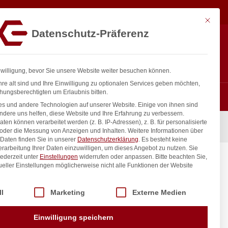
76,65
€
In den Warenkorb
exkl. MwSt.
Mit diese
Datenschutz-Präferenz
ntakt
Anmelden
nfo@gastro-consulting.at
Registrieren
0
nwilligung, bevor Sie unsere Website weiter besuchen können.
re alt sind und Ihre Einwilligung zu optionalen Services geben möchten,
hungsberechtigten um Erlaubnis bitten.
s und andere Technologien auf unserer Website. Einige von ihnen sind
ndere uns helfen, diese Website und Ihre Erfahrung zu verbessern.
n können verarbeitet werden (z. B. IP-Adressen), z. B. für personalisierte
0W, 755x765x(H)1303mm
 oder die Messung von Anzeigen und Inhalten.
Weitere Informationen über
Daten finden Sie in unserer
Datenschutzerklärung
.
Es besteht keine
Verarbeitung Ihrer Daten einzuwilligen, um dieses Angebot zu nutzen.
Sie
ederzeit unter
Einstellungen
widerrufen oder anpassen.
Bitte beachten Sie,
c,
ueller Einstellungen möglicherweise nicht alle Funktionen der Website
3mm
 der Service-Gruppen, für die eine Einwilligung erteilt werden kann. Di
ll
Marketing
Externe Medien
inkl. / exkl. MwSt.
Einwilligung speichern