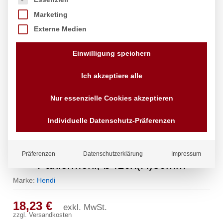
Marketing
Externe Medien
Einwilligung speichern
Ich akzeptiere alle
Nur essenzielle Cookies akzeptieren
Individuelle Datenschutz-Präferenzen
Backsieb, rund, HENDI, für
Präferenzen
Datenschutzerklärung
Impressum
Paniermehl, ø410x(H)80mm
Marke:
Hendi
18,23
€
exkl. MwSt.
zzgl.
Versandkosten