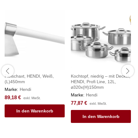
Fleischaxt, HENDI, Weiß,
Kochtopf, niedrig – mit Deckel,
(L)450mm
HENDI, Profi Line, 12L,
⌀320x(H)150mm
Marke:
Hendi
Marke:
Hendi
89,18
€
exkl. MwSt.
77,87
€
exkl. MwSt.
In den Warenkorb
In den Warenkorb