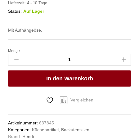
Lieferzeit:
4 - 10 Tage
Status:
Auf Lager
Mit Aufhängeöse.
Menge:
Backsieb,
rund,
HENDI,
für
In den Warenkorb
Paniermehl,
ø410x(H)80mm
Anzahl
Vergleichen
Artikelnummer:
637845
Kategorien:
Küchenartikel
,
Backutensilien
Brand:
Hendi