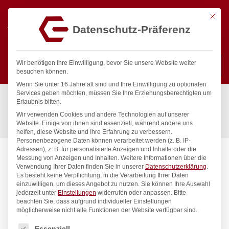
Mit die
Datenschutz-Präferenz
0
Wir benötigen Ihre Einwilligung, bevor Sie unsere Website weiter
besuchen können.
Wenn Sie unter 16 Jahre alt sind und Ihre Einwilligung zu optionalen
Suchen
Services geben möchten, müssen Sie Ihre Erziehungsberechtigten um
Start
/
Gastronomiebedarf & Gastro Geräte für Profis
/
Erlaubnis bitten.
Küchenartikel
/
Backutensilien
/
Wir verwenden Cookies und andere Technologien auf unserer
Backsieb, rund, HENDI, für Paniermehl, ø410x(H)80mm
Website. Einige von ihnen sind essenziell, während andere uns
helfen, diese Website und Ihre Erfahrung zu verbessern.
Personenbezogene Daten können verarbeitet werden (z. B. IP-
Adressen), z. B. für personalisierte Anzeigen und Inhalte oder die
Messung von Anzeigen und Inhalten.
Weitere Informationen über die
Verwendung Ihrer Daten finden Sie in unserer
Datenschutzerklärung
.
Es besteht keine Verpflichtung, in die Verarbeitung Ihrer Daten
einzuwilligen, um dieses Angebot zu nutzen.
Sie können Ihre Auswahl
jederzeit unter
Einstellungen
widerrufen oder anpassen.
Bitte
beachten Sie, dass aufgrund individueller Einstellungen
möglicherweise nicht alle Funktionen der Website verfügbar sind.
Es folgt eine Liste der Service-Gruppen, für die eine Einwilligung
Essenziell