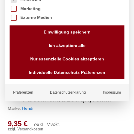
Marketing
Externe Medien
Einwilligung speichern
Ich akzeptiere alle
Nur essenzielle Cookies akzeptieren
Individuelle Datenschutz-Präferenzen
Backsieb, rund, HENDI, für
Präferenzen
Datenschutzerklärung
Impressum
Paniermehl, ø250x(H)75mm
Marke:
Hendi
9,35
€
exkl. MwSt.
zzgl.
Versandkosten