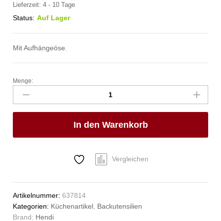
Lieferzeit:
4 - 10 Tage
Status:
Auf Lager
Mit Aufhängeöse.
Menge:
Backsieb,
rund,
HENDI,
für
In den Warenkorb
Paniermehl,
ø250x(H)75mm
Anzahl
Vergleichen
Artikelnummer:
637814
Kategorien:
Küchenartikel
,
Backutensilien
Brand:
Hendi