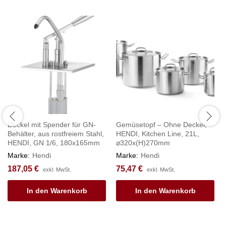
Deckel mit Spender für GN-
Gemüsetopf – Ohne Deckel,
Behälter, aus rostfreiem Stahl,
HENDI, Kitchen Line, 21L,
HENDI, GN 1/6, 180x165mm
⌀320x(H)270mm
Marke:
Hendi
Marke:
Hendi
187,05
€
75,47
€
exkl. MwSt.
exkl. MwSt.
In den Warenkorb
In den Warenkorb