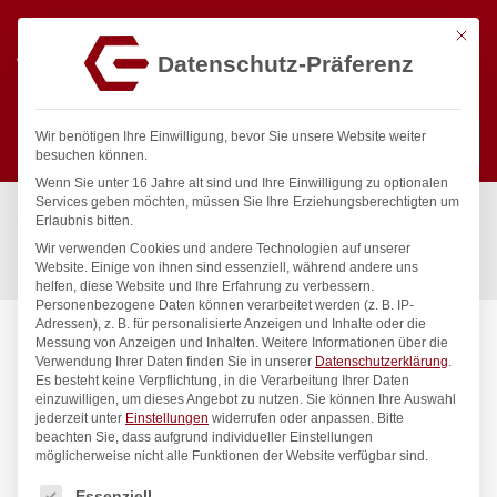
Mit die
Datenschutz-Präferenz
0
Wir benötigen Ihre Einwilligung, bevor Sie unsere Website weiter
besuchen können.
Wenn Sie unter 16 Jahre alt sind und Ihre Einwilligung zu optionalen
Suchen
Services geben möchten, müssen Sie Ihre Erziehungsberechtigten um
Start
/
Gastronomiebedarf & Gastro Geräte für Profis
/
Erlaubnis bitten.
Küchenartikel
/
Backutensilien
/
Wir verwenden Cookies und andere Technologien auf unserer
Backsieb, rund, HENDI, für Paniermehl, ø250x(H)75mm
Website. Einige von ihnen sind essenziell, während andere uns
helfen, diese Website und Ihre Erfahrung zu verbessern.
Personenbezogene Daten können verarbeitet werden (z. B. IP-
Adressen), z. B. für personalisierte Anzeigen und Inhalte oder die
Messung von Anzeigen und Inhalten.
Weitere Informationen über die
Verwendung Ihrer Daten finden Sie in unserer
Datenschutzerklärung
.
Es besteht keine Verpflichtung, in die Verarbeitung Ihrer Daten
einzuwilligen, um dieses Angebot zu nutzen.
Sie können Ihre Auswahl
jederzeit unter
Einstellungen
widerrufen oder anpassen.
Bitte
beachten Sie, dass aufgrund individueller Einstellungen
möglicherweise nicht alle Funktionen der Website verfügbar sind.
Es folgt eine Liste der Service-Gruppen, für die eine Einwilligung
Essenziell