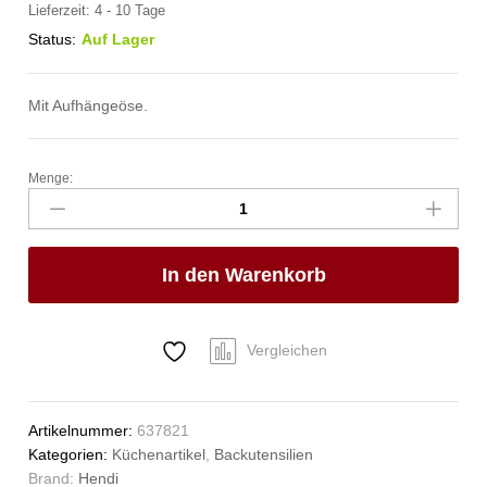
Lieferzeit:
4 - 10 Tage
Status:
Auf Lager
Mit Aufhängeöse.
Menge:
Backsieb,
rund,
HENDI,
für
In den Warenkorb
Puderzucker,
ø410x(H)80mm
Anzahl
Vergleichen
Artikelnummer:
637821
Kategorien:
Küchenartikel
,
Backutensilien
Brand:
Hendi