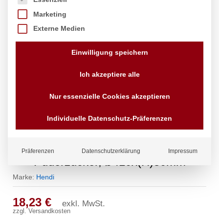
Marketing
Externe Medien
Einwilligung speichern
Ich akzeptiere alle
Nur essenzielle Cookies akzeptieren
Individuelle Datenschutz-Präferenzen
Backsieb, rund, HENDI, für
Präferenzen
Datenschutzerklärung
Impressum
Puderzucker, ø410x(H)80mm
Marke:
Hendi
18,23
€
exkl. MwSt.
zzgl.
Versandkosten