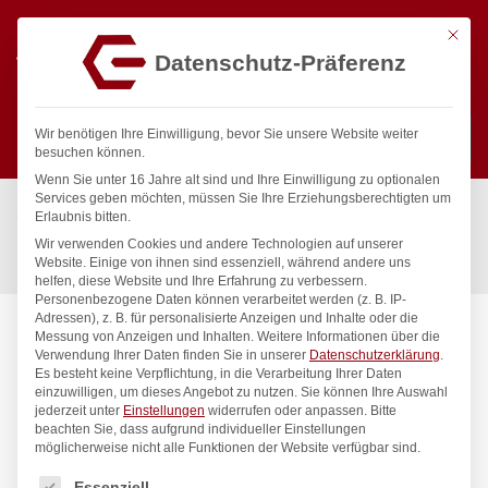
Mit die
Datenschutz-Präferenz
0
Wir benötigen Ihre Einwilligung, bevor Sie unsere Website weiter
besuchen können.
Wenn Sie unter 16 Jahre alt sind und Ihre Einwilligung zu optionalen
Suchen
Services geben möchten, müssen Sie Ihre Erziehungsberechtigten um
Start
/
Gastronomiebedarf & Gastro Geräte für Profis
/
Erlaubnis bitten.
Küchenartikel
/
Backutensilien
/
Wir verwenden Cookies und andere Technologien auf unserer
Backsieb, rund, HENDI, für Puderzucker, ø410x(H)80mm
Website. Einige von ihnen sind essenziell, während andere uns
helfen, diese Website und Ihre Erfahrung zu verbessern.
Personenbezogene Daten können verarbeitet werden (z. B. IP-
Adressen), z. B. für personalisierte Anzeigen und Inhalte oder die
Messung von Anzeigen und Inhalten.
Weitere Informationen über die
Verwendung Ihrer Daten finden Sie in unserer
Datenschutzerklärung
.
Es besteht keine Verpflichtung, in die Verarbeitung Ihrer Daten
einzuwilligen, um dieses Angebot zu nutzen.
Sie können Ihre Auswahl
jederzeit unter
Einstellungen
widerrufen oder anpassen.
Bitte
beachten Sie, dass aufgrund individueller Einstellungen
möglicherweise nicht alle Funktionen der Website verfügbar sind.
Es folgt eine Liste der Service-Gruppen, für die eine Einwilligung
Essenziell