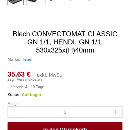
Blech CONVECTOMAT CLASSIC
GN 1/1, HENDI, GN 1/1,
530x325x(H)40mm
Marke:
Hendi
35,63
€
exkl. MwSt.
zzgl.
Versandkosten
Lieferzeit:
4 - 10 Tage
Status:
Auf Lager
Menge:
Blech
CONVECTOMAT
CLASSIC
GN
In den Warenkorb