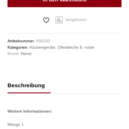
1/1,
HENDI,
GN
1/1,
Vergleichen
530x325x(H)40mm
Anzahl
Artikelnummer:
890240
Kategorien:
Küchengeräte
,
Ofenbleche & -roste
Brand:
Hendi
Beschreibung
Weitere Informationen:
Menge 1