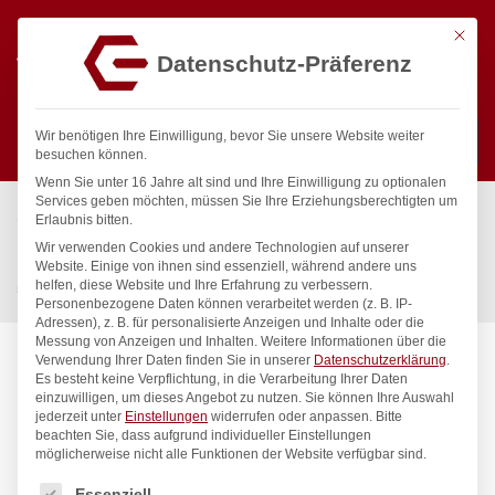
Mit die
Datenschutz-Präferenz
0
Wir benötigen Ihre Einwilligung, bevor Sie unsere Website weiter
besuchen können.
Wenn Sie unter 16 Jahre alt sind und Ihre Einwilligung zu optionalen
Suchen
Services geben möchten, müssen Sie Ihre Erziehungsberechtigten um
Start
/
Gastronomiebedarf & Gastro Geräte für Profis
/
Erlaubnis bitten.
Küchengeräte
/
Ofenbleche & -roste
/
Wir verwenden Cookies und andere Technologien auf unserer
Blech CONVECTOMAT CLASSIC GN 1/1, HENDI, GN 1/1,
Website. Einige von ihnen sind essenziell, während andere uns
helfen, diese Website und Ihre Erfahrung zu verbessern.
530x325x(H)40mm
Personenbezogene Daten können verarbeitet werden (z. B. IP-
Adressen), z. B. für personalisierte Anzeigen und Inhalte oder die
Messung von Anzeigen und Inhalten.
Weitere Informationen über die
Verwendung Ihrer Daten finden Sie in unserer
Datenschutzerklärung
.
Es besteht keine Verpflichtung, in die Verarbeitung Ihrer Daten
einzuwilligen, um dieses Angebot zu nutzen.
Sie können Ihre Auswahl
jederzeit unter
Einstellungen
widerrufen oder anpassen.
Bitte
beachten Sie, dass aufgrund individueller Einstellungen
möglicherweise nicht alle Funktionen der Website verfügbar sind.
Es folgt eine Liste der Service-Gruppen, für die eine Einwilligung
Essenziell