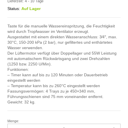
Lieferzeit:
4 - 10 Tage
Status:
Auf Lager
Taste für die manuelle Wassereinspritzung, die Feuchtigkeit
wird durch Tropfwasser im Ventilator erzeugt.
Ausgestattet mit einem direkten Wasseranschluss: 3⁄4″, max.
30°C, 150-200 kPa (2 bar), nur gefiltertes und enthärtetes
Wasser verwenden.
Der Lüftermotor verfügt über Doppellager und 55W Leistung
mit automatischem Rückwärtsgang und zwei Drehzahlen
(1250 bzw. 2250 U/Min).
Funktionen:
– Timer kann auf bis zu 120 Minuten oder Dauerbetrieb
eingestellt werden
– Temperatur kann bis zu 260°C eingestellt werden
Fassungsvermögen: 4 Trays zu je 450×340 mm,
Führungsschienen sind 75 mm voneinander entfernt.
Gewicht: 32 kg.
Menge:
Konvektionsofen