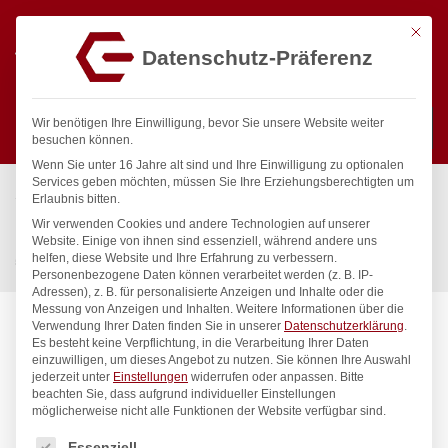
Mit die
Datenschutz-Präferenz
0
Wir benötigen Ihre Einwilligung, bevor Sie unsere Website weiter
besuchen können.
Wenn Sie unter 16 Jahre alt sind und Ihre Einwilligung zu optionalen
Suchen
Services geben möchten, müssen Sie Ihre Erziehungsberechtigten um
Start
/
Gastronomiebedarf & Gastro Geräte für Profis
/
Erlaubnis bitten.
Küchengeräte
/
Öfen
/
Wir verwenden Cookies und andere Technologien auf unserer
Konvektionsofen mit Luftbefeuchter NANO, HENDI, 230V/3200W,
Website. Einige von ihnen sind essenziell, während andere uns
helfen, diese Website und Ihre Erfahrung zu verbessern.
561x644x(H)530mm
Personenbezogene Daten können verarbeitet werden (z. B. IP-
Adressen), z. B. für personalisierte Anzeigen und Inhalte oder die
Messung von Anzeigen und Inhalten.
Weitere Informationen über die
Verwendung Ihrer Daten finden Sie in unserer
Datenschutzerklärung
.
Es besteht keine Verpflichtung, in die Verarbeitung Ihrer Daten
einzuwilligen, um dieses Angebot zu nutzen.
Sie können Ihre Auswahl
jederzeit unter
Einstellungen
widerrufen oder anpassen.
Bitte
beachten Sie, dass aufgrund individueller Einstellungen
möglicherweise nicht alle Funktionen der Website verfügbar sind.
Es folgt eine Liste der Service-Gruppen, für die eine Einwilligung
Essenziell