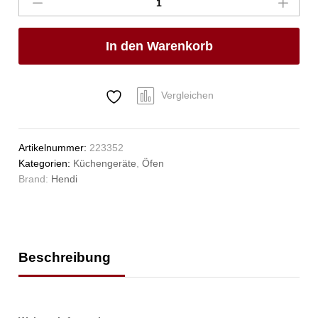
mit
Luftbefeuchter
NANO,
In den Warenkorb
HENDI,
230V/3200W,
561x644x(H)530mm
Anzahl
Vergleichen
Artikelnummer:
223352
Kategorien:
Küchengeräte
,
Öfen
Brand:
Hendi
Beschreibung