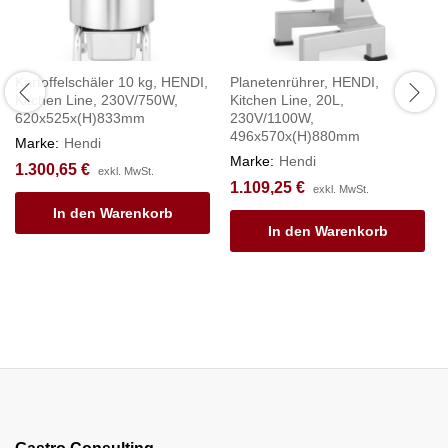
Kartoffelschäler 10 kg, HENDI,
Planetenrührer, HENDI,
Kitchen Line, 230V/750W,
Kitchen Line, 20L,
620x525x(H)833mm
230V/1100W,
496x570x(H)880mm
Marke:
Hendi
Marke:
Hendi
1.300,65
€
exkl. MwSt.
1.109,25
€
exkl. MwSt.
In den Warenkorb
In den Warenkorb