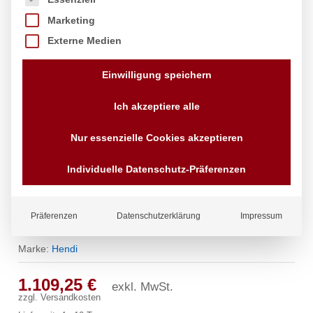
Marketing
Externe Medien
Einwilligung speichern
Ich akzeptiere alle
Nur essenzielle Cookies akzeptieren
Individuelle Datenschutz-Präferenzen
Konvektionsofen mit Luftbefeuchter
NANO, HENDI, 230V/3200W,
Präferenzen
Datenschutzerklärung
Impressum
561x644x(H)530mm
Marke:
Hendi
1.109,25
€
exkl. MwSt.
zzgl.
Versandkosten